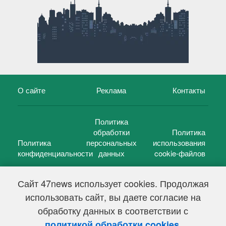
О сайте
Реклама
Контакты
Политика
обработки
Политика
Политика
персональных
использования
конфиденциальности
данных
cookie-файлов
Сайт 47news использует cookies. Продолжая
использовать сайт, вы даете согласие на
©
47 новостей (47 news)
2005 — 2026 г.
обработку данных в соответствии с
Свидетельство о регистрации СМИ Эл № ФС 77-39848, выдано
Федеральной службой по надзору в сфере связи,
.
политикой обработки cookies