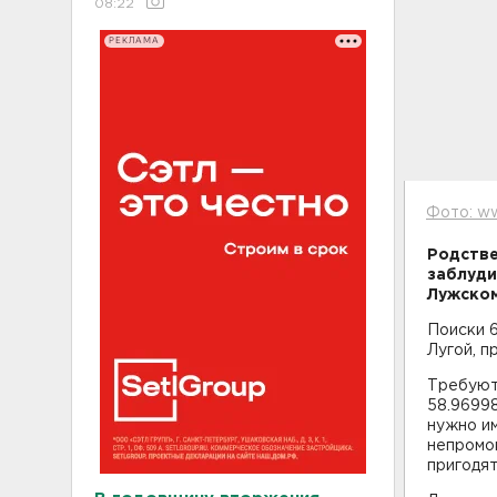
08:22
РЕКЛАМА
Фото: ww
Родстве
заблуди
Лужском
Поиски 
Лугой, п
Требуютс
58.96998
нужно им
непромо
пригодят