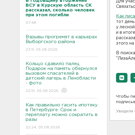
В годовщину вторжения
Для учас
ВСУ в Курскую область СК
Связатьс
рассказал, сколько человек
при этом погибли
Как пис
тот день
07:48
у лесной
и в итог
Взрывы прогремят в карьерах
рассказа
Выборгского района
этого на
23:11, 05.08.2026
В поиск
"ЛизаАле
Кольцо сдавило палец.
Подарок на память обернулся
вызовом спасателей в
детский лагерь в Ленобласти
- фото
22:51, 05.08.2026
Чтобы пе
подписы
Как правильно гасить ипотеку
в Петербурге. Срок и
Увидели
переплату можно сократить в
разы
22:24, 05.08.2026