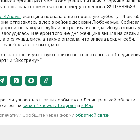
тников организуют места обогрева и питания и горячие напитк
я с организатором можно по номеру телефона: 89117888683.
ал 47news
, женщина пропала еще в прошлую субботу, 14 октяб
 она отправилась в лес в районе деревни Любочажье. Собирал
 дороги, не заходя вглубь, и встретила медведя. Испугавшись,
е заблудилась. Вечером того же дня женщина вышла на связь и
ла о случившемся, а также описала, что видела вокруг себя. 
 связь больше не выходила.
ах в частности участвуют поисково-спасательные объединени
рт" и "Экстремум".
рвыми узнавать о главных событиях в Ленинградской области -
вайтесь на
канал 47news в Telegram
и
в Maх
 опечатку? Сообщите через форму
обратной связи
.