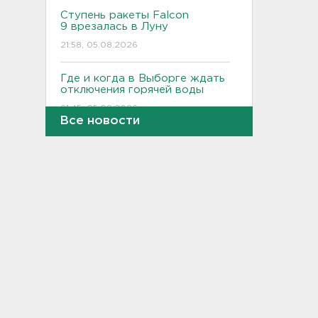
Ступень ракеты Falcon
9 врезалась в Луну
21:58, 05.08.2026
Где и когда в Выборге ждать
отключения горячей воды
21:45, 05.08.2026
Все новости
Показываем канал и лодку,
что наехала на детей на
матрасе - фото и видео
21:14, 05.08.2026
Не путать с черникой.
Ядовитый вороний глаз
созрел в лесах Ленобласти
20:55, 05.08.2026
В Росстате рассказали, как
за неделю изменились цены
на бензин в Ленобласти и