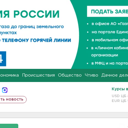
кономика
Происшествия
Общество
Чтиво
Дачное дел
Курсы 
USD ЦБ
ть новость
EUR ЦБ