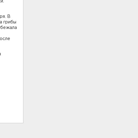
и.
ря. В
а грибы
 убежала
После
я