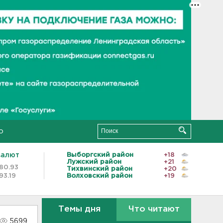
о
валют
Выборгский район
+18
Лужский район
+21
80.93
Тихвинский район
+20
93.19
Волховский район
+19
Темы дня
Что читают
5699