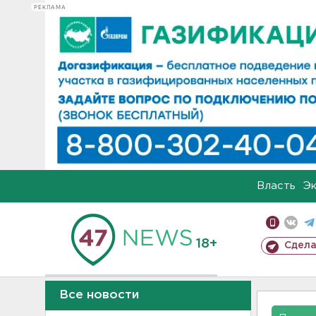
РЕКЛАМА
Власть
Э
18+
Сдела
Все новости