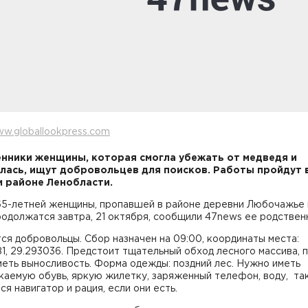
w.globallookpress.com
нники женщины, которая смогла убежать от медведя и
лась, ищут добровольцев для поисков. Работы пройдут 
 районе Ленобласти.
65-летней женщины, пропавшей в районе деревни Любочажье 
родолжатся завтра, 21 октября, сообщили 47news ее родствен
я добровольцы. Сбор назначен на 09:00, координаты места:
1, 29.293036. Предстоит тщательный обход лесного массива, 
еть выносливость. Форма одежды: поздний лес. Нужно иметь
каемую обувь, яркую жилетку, заряженный телефон, воду, т
ся навигатор и рация, если они есть.