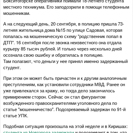
Бокситогорске оперативники поймали 18-летнего студента
местного техникума. Его заподозрили в помощи телефонным
мошенникам.
А на следующий день, 20 сентября, в полицию пришла 73-
летняя жительница дома №15 по улице Садовая, которая
попалась на мошенническую схему "родственник попал в
ДТП". 16 сентября после звонка неизвестного она отдала
курьеру 85 тысяч рублей. И только через несколько дней
осознала свою ошибку и обратилась в полицию.
Там полагают, что деньги у нее принял именно задержанный
студент.
При этом он может быть причастен и к другим аналогичным
преступлениям, как установили сотрудники МВД. Ранее он
уже привлекался за кражу, но тогда дело закончилось
примирением сторон. Сейчас он стал фигурантом
возбужденного правоохранителями уголовного дела по
статье "мошенничество". Подозреваемый задержан по 91-й
статье УПК.
Подобная ситуация произошла на этой неделе и в Киришах:
студента из Новгорода задержали
и подозревают в том, что