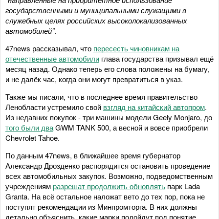
государственными и муниципальными служащими в
служебных целях российских высоколокализованных
автомобилей"
.
47news рассказывал, что
пересесть чиновникам на
отечественные автомобили
глава государства призывал ещё
месяц назад. Однако теперь его слова положены на бумагу,
и не далёк час, когда они могут превратиться в указ.
Также мы писали, что в последнее время правительство
Ленобласти устремило свой
взгляд на китайский автопром
.
Из недавних покупок - три машины модели Geely Monjaro, до
того были два
GWM TANK 500, а весной и вовсе приобрели
Chevrolet Tahoe.
По данным 47news, в ближайшее время губернатор
Александр Дрозденко распорядится остановить проведение
всех автомобильных закупок. Возможно, подведомственным
учреждениям
разрешат продолжить обновлять
парк Lada
Granta. На всё остальное наложат вето до тех пор, пока не
поступят рекомендации из Минпромторга. В них должны
детально объяснить, какие марки подойдут под понятие