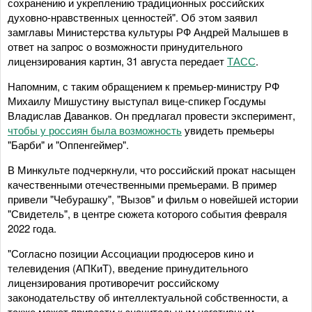
сохранению и укреплению традиционных российских
духовно-нравственных ценностей". Об этом заявил
замглавы Министерства культуры РФ Андрей Малышев в
ответ на запрос о возможности принудительного
лицензирования картин, 31 августа передает
ТАСС
.
Напомним, с таким обращением к премьер-министру РФ
Михаилу Мишустину выступал вице-спикер Госдумы
Владислав Даванков. Он предлагал провести эксперимент,
чтобы у россиян была возможность
увидеть премьеры
"Барби" и "Оппенгеймер".
В Минкульте подчеркнули, что российский прокат насыщен
качественными отечественными премьерами. В пример
привели "Чебурашку", "Вызов" и фильм о новейшей истории
"Свидетель", в центре сюжета которого события февраля
2022 года.
"Согласно позиции Ассоциации продюсеров кино и
телевидения (АПКиТ), введение принудительного
лицензирования противоречит российскому
законодательству об интеллектуальной собственности, а
также может привести к значительным негативным