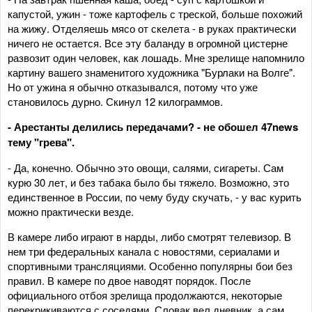
капустой, ужин - тоже картофель с треской, больше похожий
на жижу. Отделяешь мясо от скелета - в руках практически
ничего не остается. Все эту баланду в огромной цистерне
развозит один человек, как лошадь. Мне зрелище напомнило
картину вашего знаменитого художника "Бурлаки на Волге".
Но от ужина я обычно отказывался, потому что уже
становилось дурно. Скинул 12 килограммов.
- Арестанты делились передачами? - не обошел 47news
тему "грева".
- Да, конечно. Обычно это овощи, салями, сигареты. Сам
курю 30 лет, и без табака было бы тяжело. Возможно, это
единственное в России, по чему буду скучать, - у вас курить
можно практически везде.
В камере либо играют в нарды, либо смотрят телевизор. В
нем три федеральных канала с новостями, сериалами и
спортивными трансляциями. Особенно популярны бои без
правил. В камере по двое наводят порядок. После
официального отбоя зрелища продолжаются, некоторые
перекрикиваются с соседями. Словак вел дневник, а сам