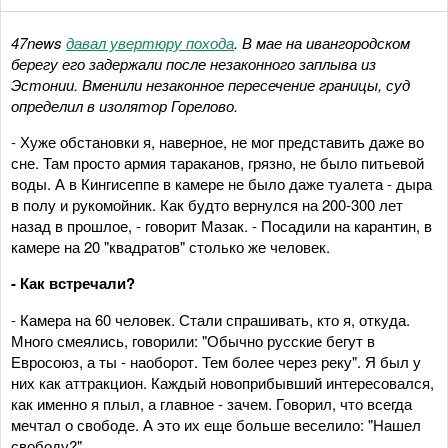
47
news
давал увертюру похода
. В мае на ивангородском
берегу его задержали после незаконного заплыва из
Эстонии. Вменили незаконное пересечение границы, суд
определил в изолятор Горелово.
- Хуже обстановки я, наверное, не мог представить даже во
сне. Там просто армия тараканов, грязно, не было питьевой
воды. А в Кингисеппе в камере не было даже туалета - дыра
в полу и рукомойник. Как будто вернулся на 200-300 лет
назад в прошлое, - говорит Мазак. - Посадили на карантин, в
камере на 20 "квадратов" столько же человек.
- Как встречали?
- Камера на 60 человек. Стали спрашивать, кто я, откуда.
Много смеялись, говорили: "Обычно русские бегут в
Евросоюз, а ты - наоборот. Тем более через реку". Я был у
них как аттракцион. Каждый новоприбывший интересовался,
как именно я плыл, а главное - зачем. Говорил, что всегда
мечтал о свободе. А это их еще больше веселило: "Нашел
свободу?"