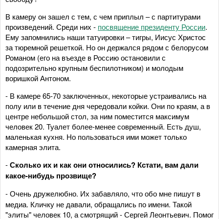
В камеру он зашел с тем, с чем приплыл – с партитурами
произведений. Среди них -
посвящение президенту России
.
Ему запомнились наши татуировки – тигры, Иисус Христос
за тюремной решеткой. Но он держался рядом с белорусом
Романом (его на въезде в Россию остановили с
подозрительно крупным беспилотником) и молодым
воришкой Антоном.
- В камере 65-70 заключенных, некоторые устраивались на
полу или в течение дня чередовали койки. Они по краям, а в
центре небольшой стол, за ним поместится максимум
человек 20. Туалет более-менее современный. Есть душ,
маленькая кухня. Но пользоваться ими может только
камерная элита.
-
Сколько их и как они относились? Кстати, вам дали
какое-нибудь прозвище?
-
Очень дружелюбно. Их забавляло, что обо мне пишут в
медиа. Кличку не давали, обращались по имени. Такой
"элиты" человек 10, а смотрящий - Сергей Леонтьевич. Помог