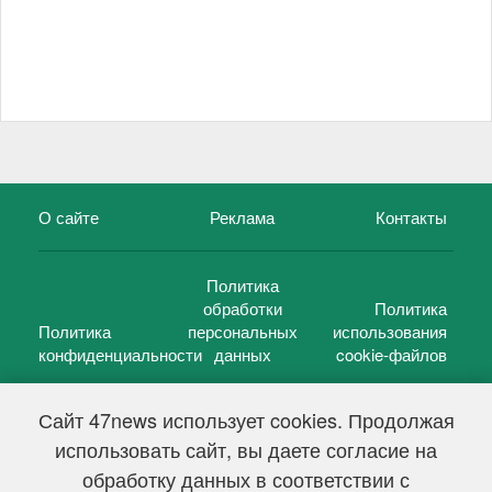
О сайте
Реклама
Контакты
Политика
обработки
Политика
Политика
персональных
использования
конфиденциальности
данных
cookie-файлов
Сайт 47news использует cookies. Продолжая
использовать сайт, вы даете согласие на
©
47 новостей (47 news)
2005 — 2026 г.
обработку данных в соответствии с
Свидетельство о регистрации СМИ Эл № ФС 77-39848, выдано