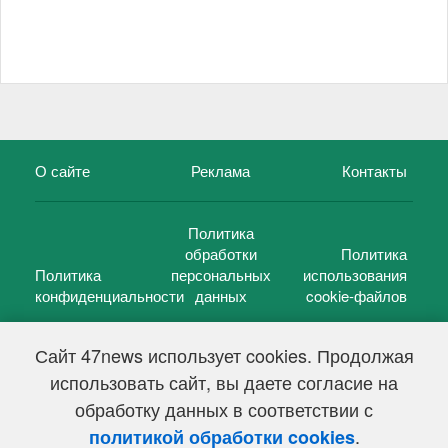
О сайте
Реклама
Контакты
Политика
обработки
Политика
Политика
персональных
использования
конфиденциальности
данных
cookie-файлов
Сайт 47news использует cookies. Продолжая
использовать сайт, вы даете согласие на
©
47 новостей (47 news)
2005 — 2026 г.
обработку данных в соответствии с
Свидетельство о регистрации СМИ Эл № ФС 77-39848, выдано
Федеральной службой по надзору в сфере связи,
.
политикой обработки cookies
информационных технологий и массовых коммуникаций