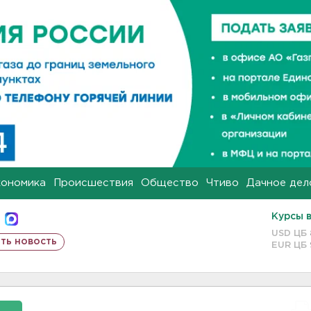
кономика
Происшествия
Общество
Чтиво
Дачное дел
Курсы 
USD ЦБ
ть новость
EUR ЦБ