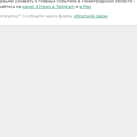
рвыми узнавать о главных событиях в Ленинградской области -
вайтесь на
канал 47news в Telegram
и
в Maх
 опечатку? Сообщите через форму
обратной связи
.