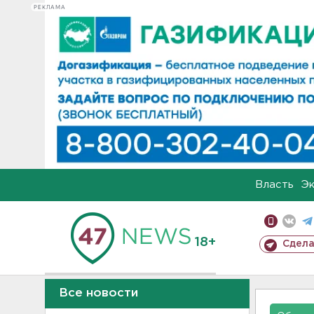
РЕКЛАМА
Власть
Э
18+
Сдела
Все новости