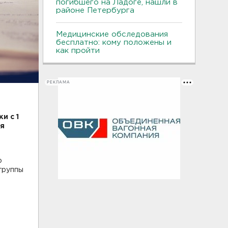
погибшего на Ладоге, нашли в
районе Петербурга
Медицинские обследования
бесплатно: кому положены и
как пройти
РЕКЛАМА
и с 1
ля
о
группы