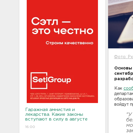
Фото: Px
Основы 
сентябр
разрабо
Как
соо
департа
образов
войдут 
Гаражная амнистия и
лекарства. Какие законы
"У
вступают в силу в августе
бе
мо
16:00
за