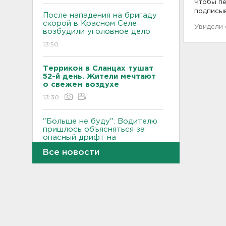
Чтобы пе
подписы
После нападения на бригаду
скорой в Красном Селе
Увидели
возбудили уголовное дело
13:50
Террикон в Сланцах тушат
52-й день. Жители мечтают
о свежем воздухе
13:30
"Больше не буду". Водителю
пришлось объясняться за
опасный дрифт на
Суворовском
Все новости
12:56
После пожара на складе
“Ленты” в Красном Бору в
магазинах сократился
ассортимент
12:35