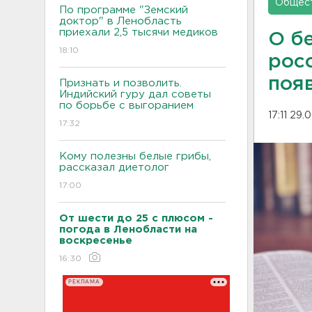
Общес
По программе "Земский
доктор" в Ленобласть
приехали 2,5 тысячи медиков
О б
18:10
рос
поя
Признать и позволить.
Индийский гуру дал советы
по борьбе с выгоранием
17:11 29.
17:32
Кому полезны белые грибы,
рассказал диетолог
17:00
От шести до 25 с плюсом -
погода в Ленобласти на
воскресенье
16:30
РЕКЛАМА