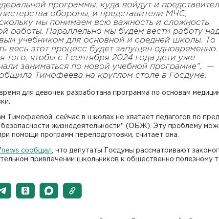
деральной программы, куда войдут и представите
нистерства обороны, и представители МЧС,
скольку мы понимаем всю важность и сложность
ой работы. Параллельно мы будем вести работу на
вым учебником для основной и средней школы. То
ть весь этот процесс будет запущен одновременно.
я того, чтобы с 1 сентября 2024 года дети уже
чали заниматься по новой учебной программе", —
общила Тимофеева на круглом столе в Госдуме.
время для девочек разработана программа по основам медици
ки.
м Тимофеевой, сейчас в школах не хватает педагогов по пре
 безопасности жизнедеятельности" (ОБЖ). Эту проблему мож
ри помощи программ переподготовки, считает она.
7news сообщал
, что депутаты Госдумы рассматривают законо
ательном привлечении школьников к общественно полезному т