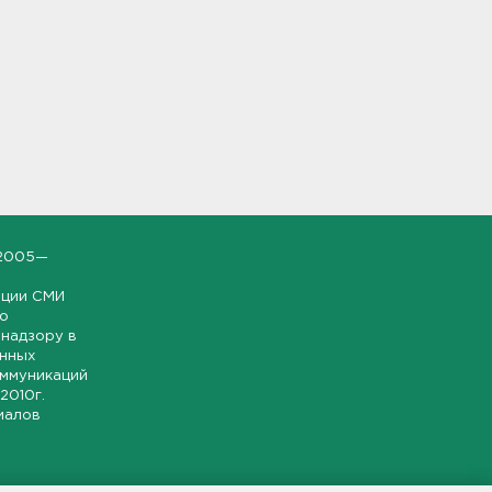
2005—
ации СМИ
но
надзору в
онных
оммуникаций
 2010г.
иалов