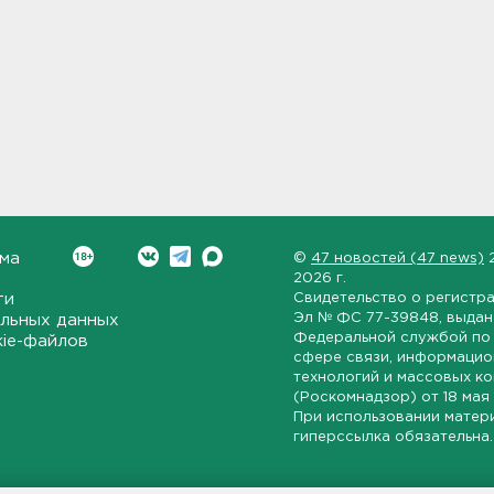
ма
©
47 новостей (47 news)
2026 г.
ти
Свидетельство о регистр
Эл № ФС 77-39848
, выда
льных данных
Федеральной службой по 
kie-файлов
сфере связи, информаци
технологий и массовых к
(Роскомнадзор) от
18 мая
При использовании матер
гиперссылка обязательна.