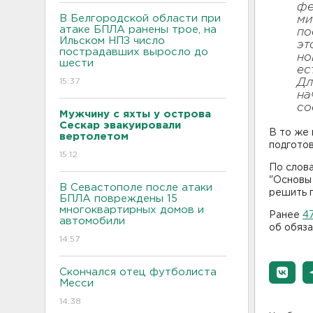
фе
В Белгородской области при
ми
атаке БПЛА ранены трое, на
по
Ильском НПЗ число
эт
пострадавших выросло до
но
шести
ес
15:37
Дл
на
со
Мужчину с яхты у острова
Сескар эвакуировали
В то же 
вертолетом
подготов
15:12
По слова
"Основы
В Севастополе после атаки
решить п
БПЛА повреждены 15
многоквартирных домов и
Ранее
4
автомобили
об обяз
14:57
Скончался отец футболиста
Месси
14:38