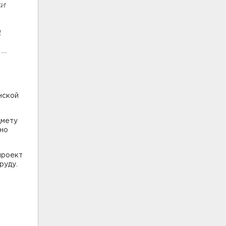
ли
д
 …
нской
дмету
но
проект
руду.