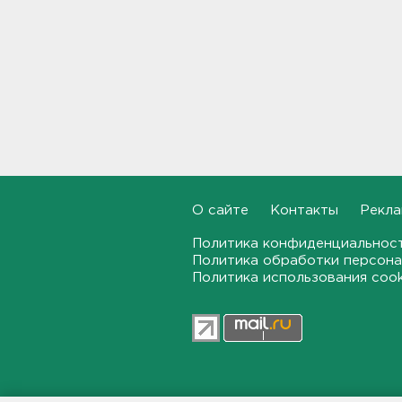
В Большой Ижоре с "Агатой
Кристи" отметят день
Ломоносовского района, в
Рощино - день поселка
12:05
Под Киришами задержали
мужчину, который отправил
соседа палкой в больницу
11:44
О сайте
Контакты
Рекла
"Хотел проверить на
Политика конфиденциальнос
прочность". Житель
Политика обработки персона
Соснового Бора оторвал
руку памятнику воинам
Политика использования coo
11:15
В Красном Селе избили
бригаду скорой помощи.
Агрессор задержан
11:04