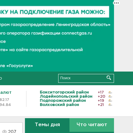
о
валют
Бокситогорский район
+17
Лодейнопольский район
+20
82.17
Подпорожский район
+19
94.84
Волховский район
+21
Темы дня
Что читают
207