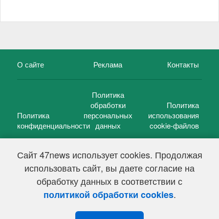
О сайте
Реклама
Контакты
Политика
обработки
Политика
Политика
персональных
использования
конфиденциальности
данных
cookie-файлов
Сайт 47news использует cookies. Продолжая
использовать сайт, вы даете согласие на
©
47 новостей (47 news)
2005 — 2026 г.
обработку данных в соответствии с
Свидетельство о регистрации СМИ Эл № ФС 77-39848, выдано
Федеральной службой по надзору в сфере связи,
.
политикой обработки cookies
информационных технологий и массовых коммуникаций
(Роскомнадзор) от 18 мая 2010г.