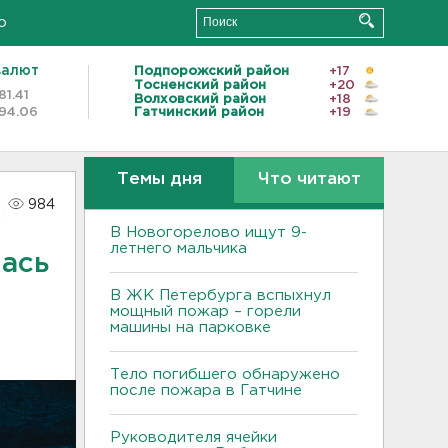
о
валют
Подпорожский район
+17
Тосненский район
+20
81.41
Волховский район
+18
94.06
Гатчинский район
+19
Темы дня
Что читают
984
В Новогорелово ищут 9-
летнего мальчика
лась
В ЖК Петербурга вспыхнул
мощный пожар – горели
машины на парковке
Тело погибшего обнаружено
после пожара в Гатчине
Руководителя ячейки