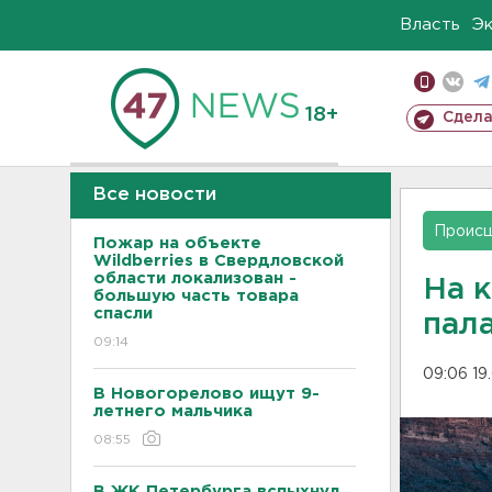
Власть
Э
18+
Сдела
Все новости
Проис
Пожар на объекте
Wildberries в Свердловской
области локализован -
На 
большую часть товара
спасли
пал
09:14
09:06 19
В Новогорелово ищут 9-
летнего мальчика
08:55
В ЖК Петербурга вспыхнул