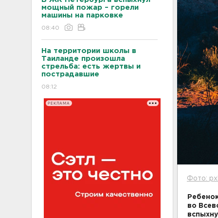
мощный пожар – горели
машины на парковке
08:40
На территории школы в
Таиланде произошла
стрельба: есть жертвы и
пострадавшие
08:12
РЕКЛАМА
Фото: px
Ребенок
во Всев
вспыхну