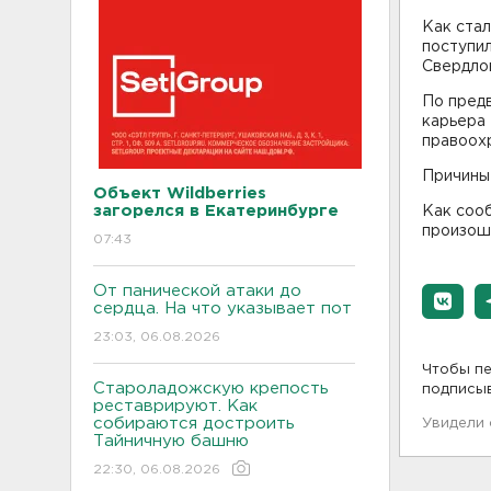
Как стал
поступил
Свердло
По предв
карьера 
правоохр
Причины
Объект Wildberries
загорелся в Екатеринбурге
Как сооб
произош
07:43
От панической атаки до
сердца. На что указывает пот
23:03, 06.08.2026
Чтобы пе
Староладожскую крепость
подписы
реставрируют. Как
собираются достроить
Увидели
Тайничную башню
22:30, 06.08.2026