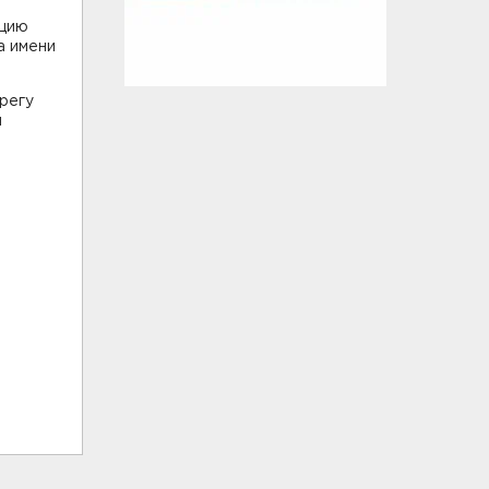
ицию
а имени
регу
л