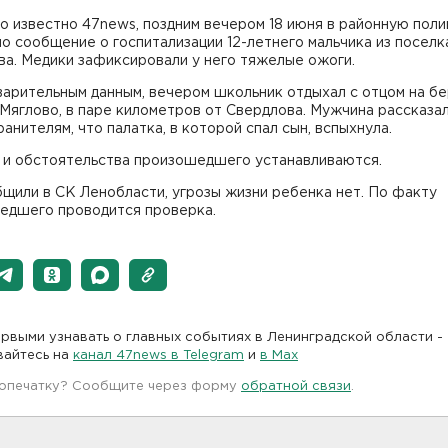
о известно 47news, поздним вечером 18 июня в районную пол
о сообщение о госпитализации 12-летнего мальчика из поселк
ва. Медики зафиксировали у него тяжелые ожоги.
арительным данным, вечером школьник отдыхал с отцом на бе
Мяглово, в паре километров от Свердлова. Мужчина рассказа
анителям, что палатка, в которой спал сын, вспыхнула.
 и обстоятельства произошедшего устанавливаются.
щили в СК Ленобласти, угрозы жизни ребенка нет. По факту
едшего проводится проверка.
рвыми узнавать о главных событиях в Ленинградской области -
вайтесь на
канал 47news в Telegram
и
в Maх
 опечатку? Сообщите через форму
обратной связи
.