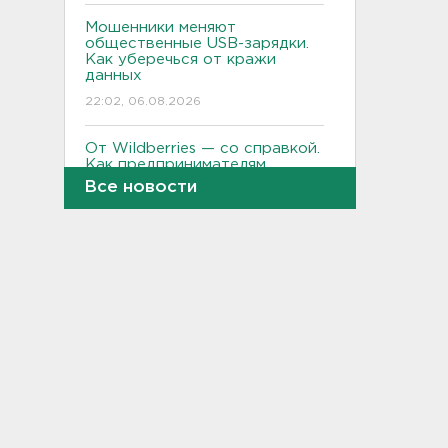
Мошенники меняют
общественные USB-зарядки.
Как уберечься от кражи
данных
22:02, 06.08.2026
От Wildberries — со справкой.
Как предпринимателям
подтвердить ущерб от атак
Все новости
на склады
21:37, 06.08.2026
Тело погибшего
обнаружено после пожара в
Гатчине
21:12, 06.08.2026
В Госдуму внесут
законопроект об отмене ЕГЭ
в России
21:02, 06.08.2026