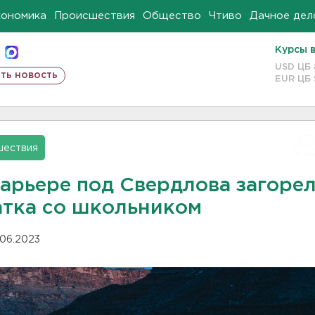
кономика
Происшествия
Общество
Чтиво
Дачное дел
Курсы 
USD ЦБ
ть новость
EUR ЦБ
шествия
карьере под Свердлова загоре
атка со школьником
.06.2023