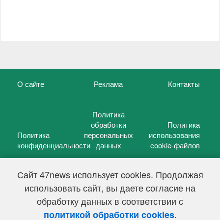
О сайте
Реклама
Контакты
Политика
обработки
Политика
Политика
персональных
использования
конфиденциальности
данных
cookie-файлов
Сайт 47news использует cookies. Продолжая
использовать сайт, вы даете согласие на
©
47 новостей (47 news)
2005 — 2026 г.
обработку данных в соответствии с
Свидетельство о регистрации СМИ Эл № ФС 77-39848, выдано
Федеральной службой по надзору в сфере связи,
.
политикой обработки cookies
информационных технологий и массовых коммуникаций