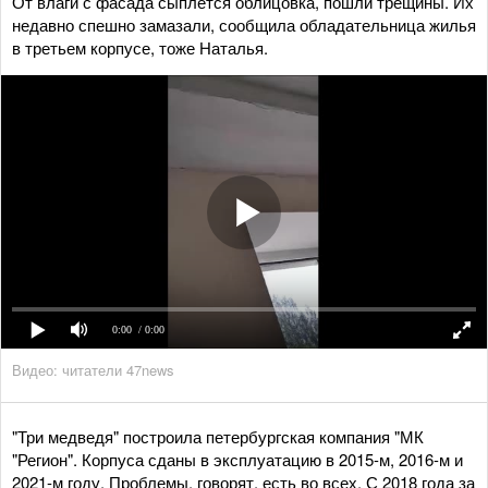
От влаги с фасада сыплется облицовка, пошли трещины. Их
недавно спешно замазали, сообщила обладательница жилья
в третьем корпусе, тоже Наталья.
0:00
/ 0:00
Видео: читатели 47news
"Три медведя" построила петербургская компания "МК
"Регион". Корпуса сданы в эксплуатацию в 2015-м, 2016-м и
2021-м году. Проблемы, говорят, есть во всех. С 2018 года за