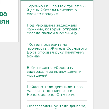
Террикон в Сланцах тушат 52-
й день. Жители мечтают о
ва
свежем воздухе
иян
Под Киришами задержали
мужчину, который отправил
соседа палкой в больницу
"Хотел проверить на
прочность". Житель Соснового
Бора оторвал руку памятнику
воинам
В Кингисеппе уборщицу
задержали за кражу денег и
украшений
Найдено тело девятилетнего
мальчика, пропавшего в
Новогорелово. Он утонул
Обезглавленное тело дайвера,