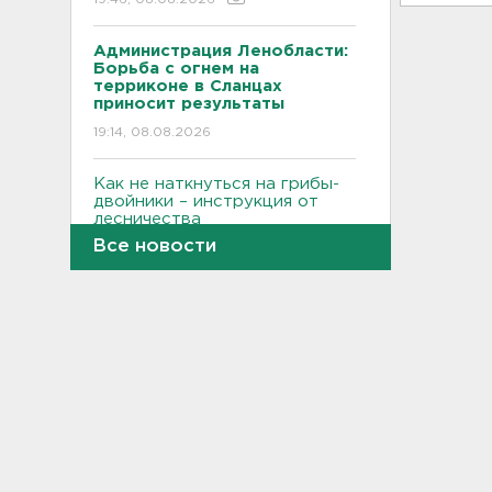
Администрация Ленобласти:
Борьба с огнем на
терриконе в Сланцах
приносит результаты
19:14, 08.08.2026
Как не наткнуться на грибы-
двойники – инструкция от
лесничества
Все новости
18:42, 08.08.2026
По программе "Земский
доктор" в Ленобласть
приехали 2,5 тысячи медиков
18:10, 08.08.2026
Признать и позволить.
Индийский гуру дал советы
по борьбе с выгоранием
17:32, 08.08.2026