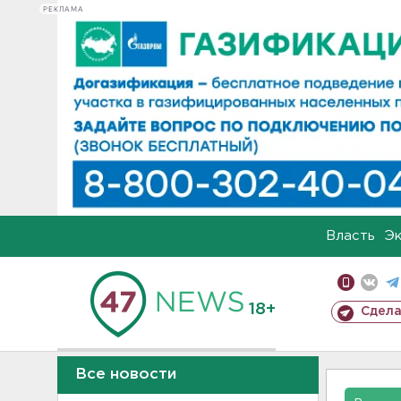
РЕКЛАМА
Власть
Э
18+
Сдела
Все новости