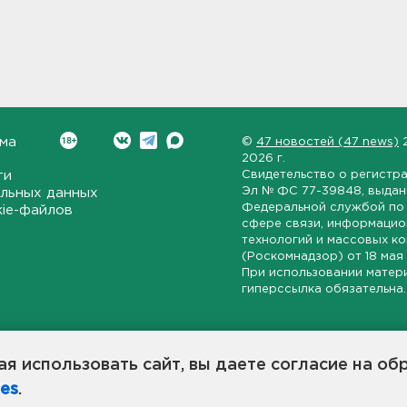
ма
©
47 новостей (47 news)
2026 г.
ти
Свидетельство о регистр
Эл № ФС 77-39848
, выда
льных данных
Федеральной службой по 
kie-файлов
сфере связи, информаци
технологий и массовых к
(Роскомнадзор) от
18 мая
При использовании матер
гиперссылка обязательна.
ет-издание, направленное на всестороннее освещение политиче
ской области, экономической и инвестиционной активности в ре
я использовать сайт, вы даете согласие на об
7 новостей» станет популярной и конструктивной площадкой дл
es
.
оисходят в 47-м регионе России.