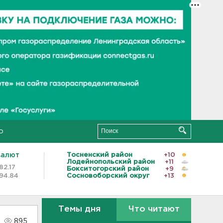
о
валют
Тосненский район
+10
Лодейнопольский район
+11
82.17
Бокситогорский район
+9
94.84
Сосновоборский округ
+13
Темы дня
Что читают
895