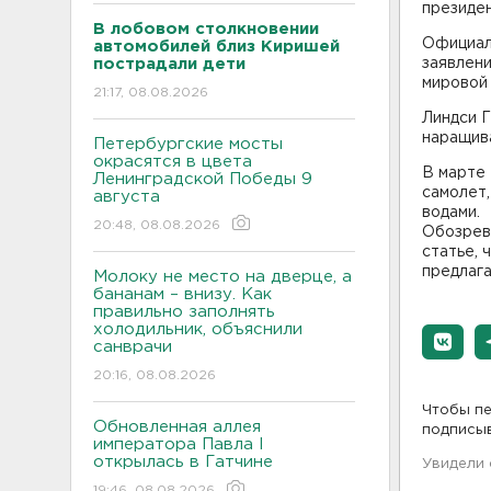
президен
В лобовом столкновении
Официал
автомобилей близ Киришей
пострадали дети
заявлен
мировой 
21:17, 08.08.2026
Линдси Г
наращив
Петербургские мосты
окрасятся в цвета
В марте
Ленинградской Победы 9
самолет
августа
водами.
20:48, 08.08.2026
Обозрев
статье, 
предлаг
Молоку не место на дверце, а
бананам – внизу. Как
правильно заполнять
холодильник, объяснили
санврачи
20:16, 08.08.2026
Чтобы пе
Обновленная аллея
подписы
императора Павла I
открылась в Гатчине
Увидели
19:46, 08.08.2026