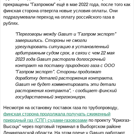
прекращены "Газпромом" ещё в мае 2022 года, после того как
финская сторона отвергла новые условия оплаты. Они
подразумевали переход на оплату российского газа в
рублях.
"Переговоры между Gasum и "Газпром экспорт"
завершились. Стороны не смогли
урегулировать ситуацию в установленный
арбитражным судом срок, в связи с чем 22 мая
2023 года Gasum расторгла долгосрочный
контракт на поставку природного газа с ООО
"Газпром экспорт". Стороны продолжат
доработку деталей расторжения контракта.
Gasum не будет комментировать эти детали
расторжения контракта", - сообщает финский
государственный энергоконцерн.
Несмотря на остановку поставок газа по трубопроводу,
финская сторона продолжала получать сжиженный
природный газ (СПГ) судами-газовозами
по проекту "Криогаз-
Высоцк" через портовый терминал в Выборгском районе
Ленинградской области. На этом плече у Gasum работают