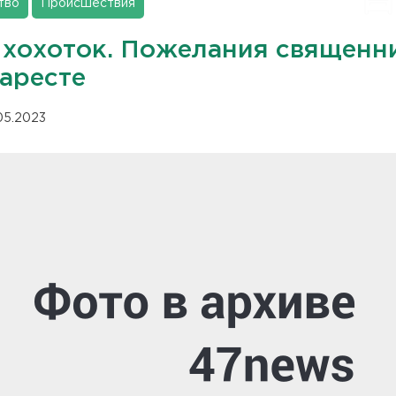
тво
Происшествия
 хохоток. Пожелания священн
 аресте
.05.2023