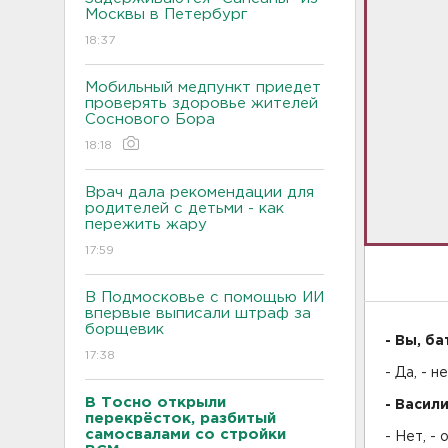
Москвы в Петербург
18:37
Мобильный медпункт приедет
проверять здоровье жителей
Соснового Бора
18:18
Врач дала рекомендации для
родителей с детьми - как
пережить жару
17:59
В Подмосковье с помощью ИИ
впервые выписали штраф за
борщевик
- Вы
,
ба
17:38
- Да, - 
В Тосно открыли
-
Васили
перекрёсток, разбитый
самосвалами со стройки
-
Нет, - 