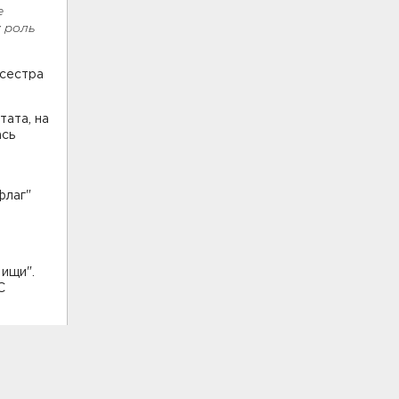
е
 роль
 сестра
тата, на
ась
флаг"
 ищи".
С