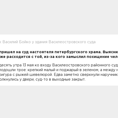
 Василий Бойко у здания Василеостровского суда
пришел на суд настоятеля петербургского храма. Выясни
уже расходится с той, из-за кого замыслил похищение чел
десять утра 13 мая ко входу Василеостровского районного суд
одошли трое: крепкий малый и поджарый в зеленом, а между 
фигура с рыжей шевелюрой. Едва заметно сверкнули наручник
олкнулись у двери, суд-то в выходные закрыт.