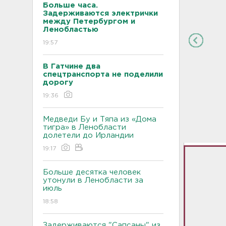
Больше часа.
Задерживаются электрички
между Петербургом и
Ленобластью
19:57
В Гатчине два
спецтранспорта не поделили
дорогу
19:36
Медведи Бу и Тяпа из «Дома
тигра» в Ленобласти
долетели до Ирландии
19:17
Больше десятка человек
утонули в Ленобласти за
июль
18:58
Задерживаются "Сапсаны" из