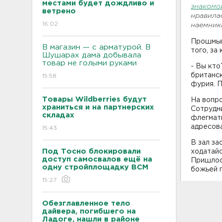
местами будет дождливо и
знакомо
ветрено
нравилас
16:02
наемник
Прошмыг
В магазин — с арматурой. В
того, за
Шушарах дама добывала
товар не голыми руками
- Вы кто
британск
15:58
фурия. 
Товары Wildberries будут
На вопро
храниться и на партнерских
Сотрудни
складах
флегмати
адресов
15:43
В зал за
Под Тосно блокировали
ходатайс
доступ самосвалов ещё на
Пришлось
одну стройплощадку ВСМ
божьей 
15:27
Обезглавленное тело
дайвера, погибшего на
Ладоге, нашли в районе