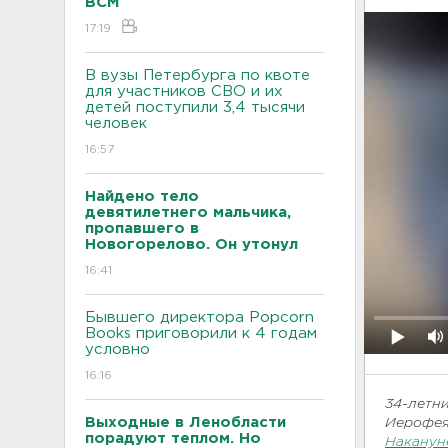
ВСМ
17:19
В вузы Петербурга по квоте
для участников СВО и их
детей поступили 3,4 тысячи
человек
16:57
Найдено тело
девятилетнего мальчика,
пропавшего в
Новогорелово. Он утонул
16:41
Бывшего директора Popcorn
Books приговорили к 4 годам
условно
16:16
34-летн
Выходные в Ленобласти
Иерофея
порадуют теплом. Но
Наканун