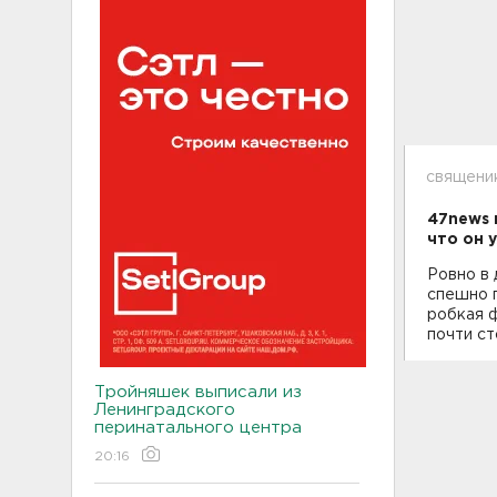
священик
47news 
что он 
Ровно в 
спешно п
робкая 
почти ст
Тройняшек выписали из
Ленинградского
перинатального центра
20:16