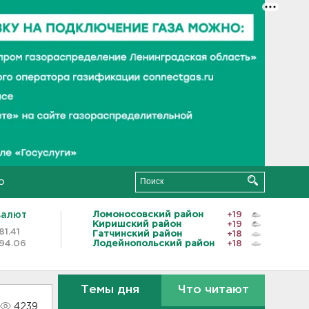
о
валют
Ломоносовский район
+19
Киришский район
+19
81.41
Гатчинский район
+18
94.06
Лодейнопольский район
+18
Темы дня
Что читают
4239