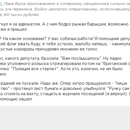
й.
П
ара была прихожанами и сопернику священника сильно н
ь эта перемена. Бойко заплатил оперативнику, исполнявшему
а
, 60 тысяч рублей.
нул я за адвокатом. А с ним бодро рыжая барышня, возможно
 кем я пришел.
? На каком основании? У вас собачья работа! Я помощник депу
ий флаг рвать буду, я тебе устрою, жалобу напишу, - накинул
Пустые коридоры причудливо множили ее голос.
с, какого депутата, бросила: "Вам послышалось". Ну ладно.
ки уголовного розыска отреагировали потом на "британский 
чно: "Полиция все стерпит". Хотя это, конечно, не им было
ано.
седаний не пускали. Надо же. Опер хитро прищурился - "пиши
тво" - протянул лист бумаги и довольно улыбнулся: "Ручку сам
 сгонять на вахту, стащить в журнале посещений (я вернул). 
помощью зашел.