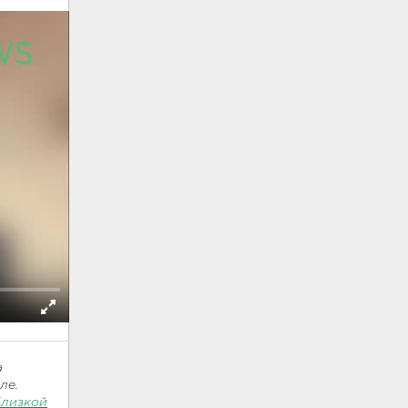
а
ле.
близкой