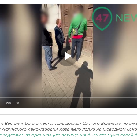
0:00
/ 0:00
ий Василий Бойко настоятель церкви Святого Великомученик
 Афинского лейб-гвардии Казачьего полка на Обводном кана
е задержан за организацию
похищения бывшего мужа своей