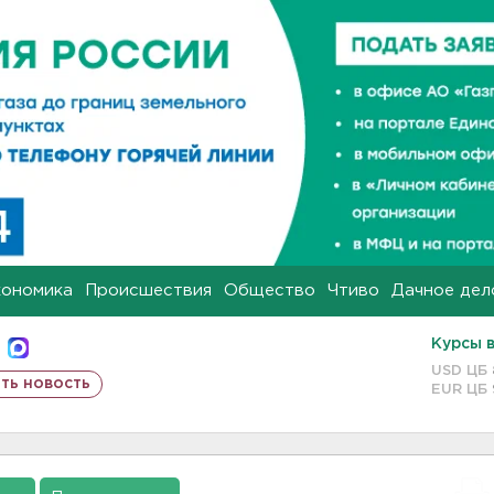
кономика
Происшествия
Общество
Чтиво
Дачное дел
Курсы 
USD ЦБ
ть новость
EUR ЦБ