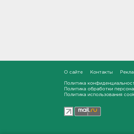
мозга за 30 минут в день –
рассказали ученые
23:15, 08.08.2026
В Петербурге и Ленобласти
сняли с продажи энергетики
„под губу“ из-за никотина в
составе
22:44, 08.08.2026
За день над Россией сбиты
360 украинских
О сайте
Контакты
Рекла
беспилотников
22:11, 08.08.2026
Политика конфиденциальнос
Политика обработки персона
Политика использования coo
Женщина прыгнула в Неву на
востоке Петербурга
21:41, 08.08.2026
В лобовом столкновении
автомобилей близ Киришей
пострадали дети