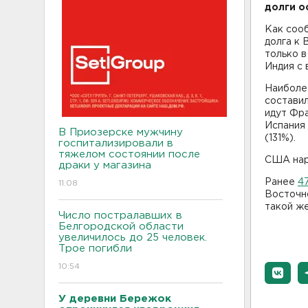
долги о
Как соо
долга к 
только в
Индия с 
Наиболее
составил
идут Фра
Испания 
В Приозерске мужчину
(131%).
госпитализировали в
тяжелом состоянии после
США нар
драки у магазина
Ранее
4
11:08
Восточно
такой же
Число постралавших в
Белгородской области
увеличилось до 25 человек.
Трое погибли
10:54
У деревни Бережок