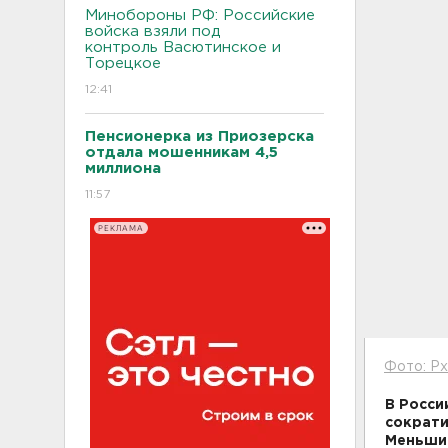
Минобороны РФ: Российские
войска взяли под
контроль Васютинское и
Торецкое
12:41
Пенсионерка из Приозерска
отдала мошенникам 4,5
миллиона
11:57
РЕКЛАМА
Фото: Px
В Росси
сократи
Меньший