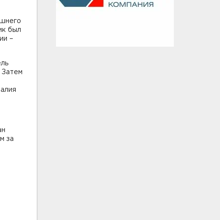
ешнего
ик был
ии –
ель
 Затем
талия
ан
м за