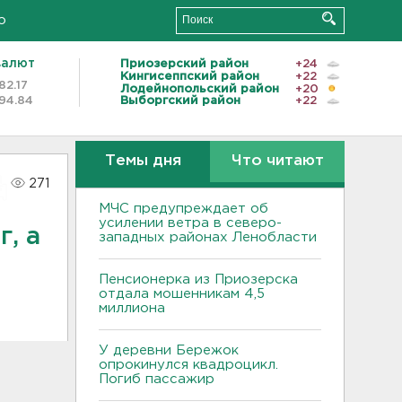
о
валют
Приозерский район
+24
Кингисеппский район
+22
82.17
Лодейнопольский район
+20
94.84
Выборгский район
+22
Темы дня
Что читают
271
МЧС предупреждает об
усилении ветра в северо-
, а
западных районах Ленобласти
Пенсионерка из Приозерска
отдала мошенникам 4,5
миллиона
У деревни Бережок
опрокинулся квадроцикл.
Погиб пассажир