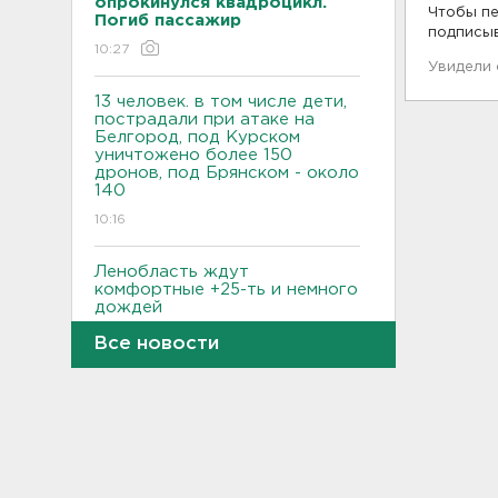
опрокинулся квадроцикл.
Чтобы пе
Погиб пассажир
подписы
10:27
Увидели
13 человек. в том числе дети,
пострадали при атаке на
Белгород, под Курском
уничтожено более 150
дронов, под Брянском - около
140
10:16
Ленобласть ждут
комфортные +25-ть и немного
дождей
09:43
Все новости
В Кингисеппе отпраздновали
День физкультурника
23:45, 08.08.2026
Как отстрочить старение