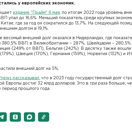
стались у европейских экономик.
бщает
издание "Прайм" 6 мая
, по итогам 2022 года уровень вн
ВВП упал до 16,6%. Меньший показатель среди крупных эконом
 Китае, где за год он сократился до 13,7%. На следующей позиц
внешним долгом в 19,1%.
 весомый внешний долг оказался в Нидерландах, где показат
 380,5% ВВП, в Великобритании – 287%, Швейцарии – 280,5%.
нция (249% от ВВП), Бельгия (242%). В десятку также вошли
(179%), Швеция (170%), Германия (159%), Норвегия (132%) и И
астили внешний долг на 5%.
7news рассказывал
, что в 2023 году государственный долг стр
й Европы достиг 32 млрд долларов. Это в три раза больше, че
 период прошлого года.