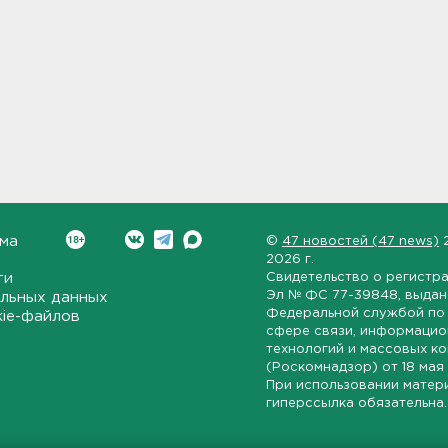
ма
©
47 новостей (47 news)
2026 г.
ти
Свидетельство о регистр
Эл № ФС 77-39848
, выда
льных данных
Федеральной службой по 
kie-файлов
сфере связи, информаци
технологий и массовых к
(Роскомнадзор) от
18 мая
При использовании матер
гиперссылка обязательна.