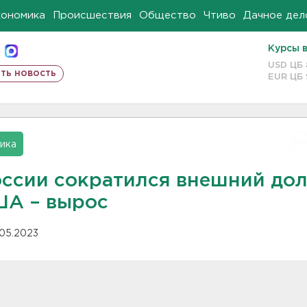
кономика
Происшествия
Общество
Чтиво
Дачное дел
Курсы 
USD ЦБ
ть новость
EUR ЦБ
ика
оссии сократился внешний долг
ША – вырос
.05.2023