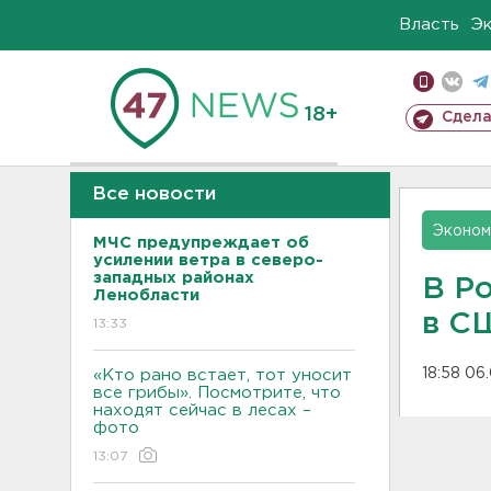
Власть
Э
18+
Сдела
Все новости
Эконом
МЧС предупреждает об
усилении ветра в северо-
западных районах
В Р
Ленобласти
в С
13:33
18:58 06
«Кто рано встает, тот уносит
все грибы». Посмотрите, что
находят сейчас в лесах –
фото
13:07