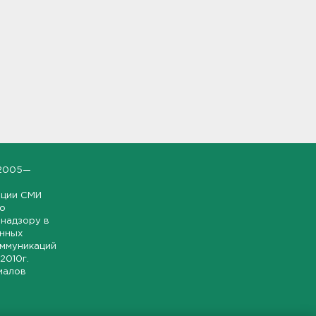
2005—
ации СМИ
но
надзору в
онных
оммуникаций
 2010г.
иалов