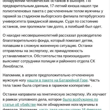
обнаружении человеческих останков в Выборге. По
предварительным данным, 17-летний юноша нашел три
полиэтиленовых пакета с расчлененным телом мужчины у
гаражей за стадионом выборгского филиала петербургского
университета гражданской авиации. Судя по состоянию
останков, они пролежали там долго, а погибший был одет.
О находке несовершеннолетний рассказал руководителю
благотворительного фонда, который помогает детям,
попавшим в сложную жизненную ситуацию. Останки
отправлены на экспертизу, их принадлежность
устанавливается. Обстоятельства произошедшего
выясняют сотрудники полиции и районного отдела СК
Ленобласти.
Напомним, в апреле предположительно отчлененную
мужскую ногу
нашли в пакете на Батарейной Горе
. Часть
тела также была спрятана в гаражном кооперативе .
Останки направили на генетическую экспертизу. Их изучают
в рамках уголовного дела, которое
было возбуждено по
статье об убийстве
после обнаружения ноги мужчины в
феврале. Напомним,
часть тела нашли утром 16 февраля