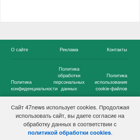
О сайте
Реклама
Контакты
Политика
обработки
Политика
Политика
персональных
использования
конфиденциальности
данных
cookie-файлов
Сайт 47news использует cookies. Продолжая
использовать сайт, вы даете согласие на
©
47 новостей (47 news)
2005 — 2026 г.
обработку данных в соответствии с
Свидетельство о регистрации СМИ Эл № ФС 77-39848, выдано
Федеральной службой по надзору в сфере связи,
.
политикой обработки cookies
информационных технологий и массовых коммуникаций