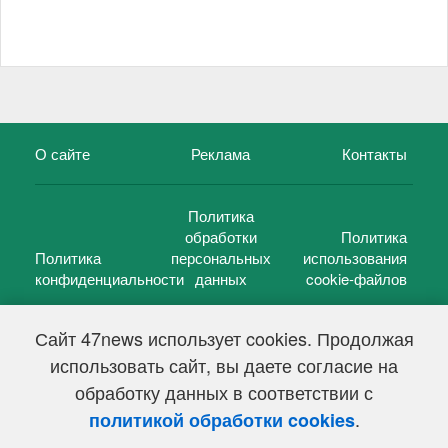
О сайте
Реклама
Контакты
Политика
обработки
Политика
Политика
персональных
использования
конфиденциальности
данных
cookie-файлов
Сайт 47news использует cookies. Продолжая
использовать сайт, вы даете согласие на
©
47 новостей (47 news)
2005 — 2026 г.
обработку данных в соответствии с
Свидетельство о регистрации СМИ Эл № ФС 77-39848, выдано
Федеральной службой по надзору в сфере связи,
.
политикой обработки cookies
информационных технологий и массовых коммуникаций
(Роскомнадзор) от 18 мая 2010г.