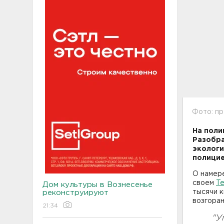
Фото: п
На поли
Разобра
экологи
полицие
О намере
своем
Te
Дом культуры в Вознесенье
тысячи 
реконструируют
возгоран
21:34
"У