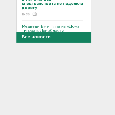
спецтранспорта не поделили
дорогу
19:36
Медведи Бу и Тяпа из «Дома
тигра» в Ленобласти
долетели до Ирландии
Все новости
19:17
Больше десятка человек
утонули в Ленобласти за
июль
18:58
Задерживаются "Сапсаны" из
Москвы в Петербург
18:37
Мобильный медпункт приедет
проверять здоровье жителей
Соснового Бора