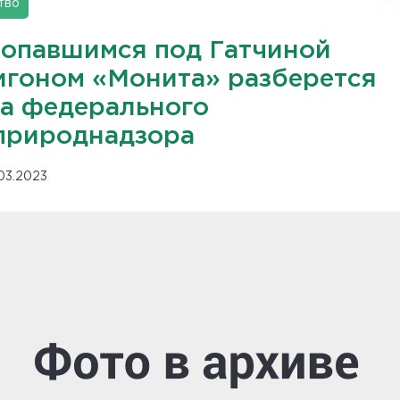
тво
копавшимся под Гатчиной
игоном «Монита» разберется
ва федерального
природнадзора
.03.2023