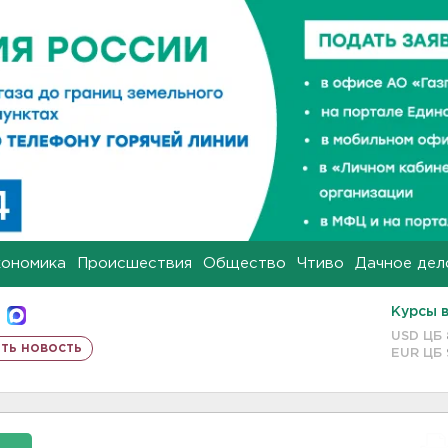
кономика
Происшествия
Общество
Чтиво
Дачное дел
Курсы 
USD ЦБ
ть новость
EUR ЦБ