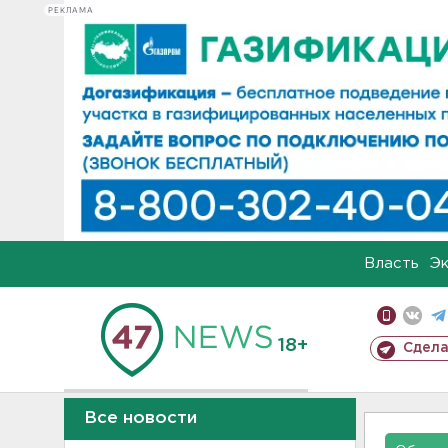
РЕКЛАМА
Власть
Э
18+
Сдела
Все новости