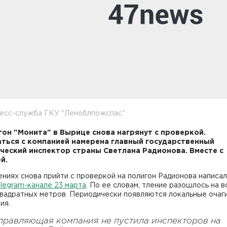
ресс-служба ГКУ "Леноблпожспас"
гон "Монита" в Вырице снова нагрянут с проверкой.
ться с компанией намерена главный государственный
ческий инспектор страны Светлана Радионова. Вместе с
й.
ниях снова прийти с проверкой на полигон Радионова написал
legram-канале 23 марта
. По ее словам, тление разошлось на в
квадратных метров. Периодически появляются локальные очаг
ия.
правляющая компания не пустила инспекторов на