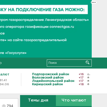
о
валют
Подпорожский район
+16
Волховский район
+17
81.41
Лодейнопольский район
+17
94.06
Киришский район
+18
Темы дня
Что читают
794