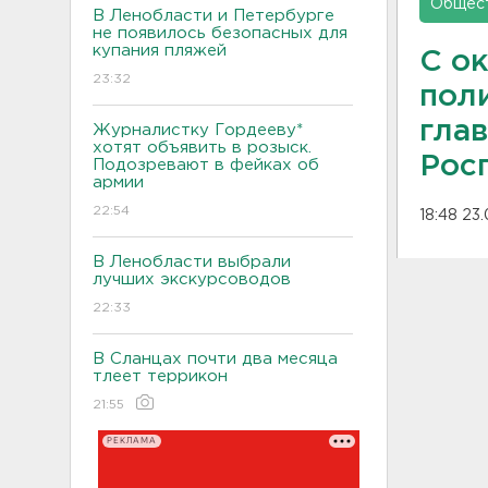
Общес
В Ленобласти и Петербурге
не появилось безопасных для
купания пляжей
С о
23:32
пол
гла
Журналистку Гордееву*
хотят объявить в розыск.
Рос
Подозревают в фейках об
армии
22:54
18:48 23
В Ленобласти выбрали
лучших экскурсоводов
22:33
В Сланцах почти два месяца
тлеет террикон
21:55
РЕКЛАМА