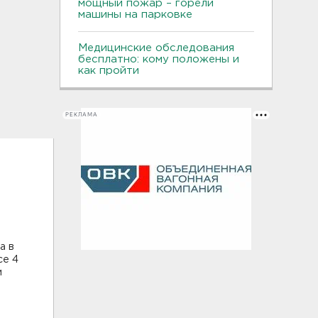
мощный пожар – горели
машины на парковке
Медицинские обследования
бесплатно: кому положены и
как пройти
РЕКЛАМА
а в
се 4
и