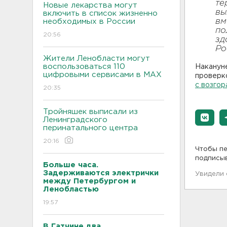
те
Новые лекарства могут
вы
включить в список жизненно
вм
необходимых в России
по
20:56
зд
Ро
Жители Ленобласти могут
воспользоваться 110
Накануне
цифровыми сервисами в МАХ
проверк
с возгор
20:35
Тройняшек выписали из
Ленинградского
перинатального центра
20:16
Чтобы пе
подписы
Больше часа.
Задерживаются электрички
Увидели
между Петербургом и
Ленобластью
19:57
В Гатчине два