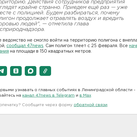
рриторию. Действия сотрудников предприятия
глядят крайне странно. Приедем ещё раз — уже
есте с полицией. Будем разбираться, почему
лигон продолжает отравлять воздух и вредить
оровью людей", — отметила глава
сприроднадзора.
 ведомство не смогло войти на территорию полигона с внепл
ой,
сообщал 47news
. Сам полигон тлеет с 25 февраля. Все
нач
ания
на площади в 150 квадратных метров.
рвыми узнавать о главных событиях в Ленинградской области -
вайтесь на
канал 47news в Telegram
и
в Maх
 опечатку? Сообщите через форму
обратной связи
.