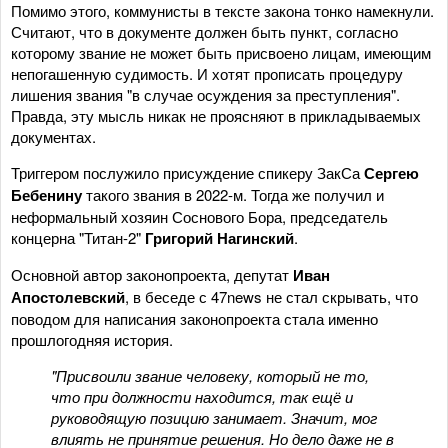
Помимо этого, коммунисты в тексте закона тонко намекнули.
Считают, что в документе должен быть пункт, согласно
которому звание не может быть присвоено лицам, имеющим
непогашенную судимость. И хотят прописать процедуру
лишения звания "в случае осуждения за преступления".
Правда, эту мысль никак не проясняют в прикладываемых
документах.
Триггером послужило присуждение спикеру ЗакСа
Сергею
Бебенину
такого звания в 2022-м. Тогда же получил и
неформальный хозяин Соснового Бора, председатель
концерна "Титан-2"
Григорий Нагинский
.
Основной автор законопроекта, депутат
Иван
Апостолевский
, в беседе с 47news не стал скрывать, что
поводом для написания законопроекта стала именно
прошлогодняя история.
"Присвоили звание человеку, который не то,
что при должности находится, так ещё и
руководящую позицию занимает. Значит, мог
влиять не принятие решения. Но дело даже не в