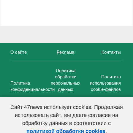
О сайте
Реклама
Контакты
Политика
обработки
Политика
Политика
персональных
использования
конфиденциальности
данных
cookie-файлов
Сайт 47news использует cookies. Продолжая
использовать сайт, вы даете согласие на
©
47 новостей (47 news)
2005 — 2026 г.
обработку данных в соответствии с
Свидетельство о регистрации СМИ Эл № ФС 77-39848, выдано
Федеральной службой по надзору в сфере связи,
.
политикой обработки cookies