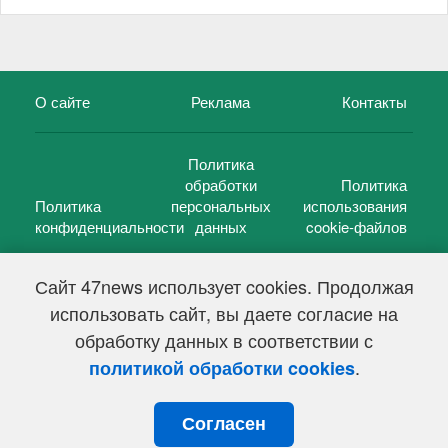
О сайте
Реклама
Контакты
Политика
обработки
Политика
Политика
персональных
использования
конфиденциальности
данных
cookie-файлов
Сайт 47news использует cookies. Продолжая
использовать сайт, вы даете согласие на
©
47 новостей (47 news)
2005 — 2026 г.
обработку данных в соответствии с
Свидетельство о регистрации СМИ Эл № ФС 77-39848, выдано
Федеральной службой по надзору в сфере связи,
.
политикой обработки cookies
информационных технологий и массовых коммуникаций
(Роскомнадзор) от 18 мая 2010г.
Согласен