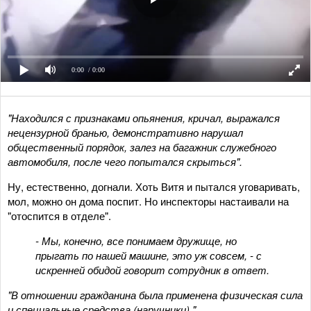
0:00
/ 0:00
"Н
аходился с признаками опьянения, кричал, выражался
нецензурной бранью, демонстративно нарушал
общественный порядок, залез на багажник служебного
автомобиля, после чего попытался скрыться
"
.
Ну, естественно, догнали. Хоть Витя и пытался уговаривать,
мол, можно он дома поспит. Но инспекторы настаивали на
"отоспится в отделе".
- Мы, конечно, все понимаем дружище, но
прыгать по нашей машине, это уж совсем, - с
искренней обидой говорит сотрудник в ответ.
"
В отношении гражданина была применена физическая сила
и специальные средства (наручники).
"