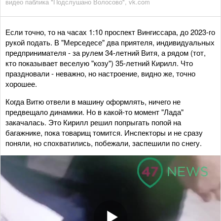
видео паблика "Подслушано Волосово", vk.com
Если точно, то на часах 1:10 проспект Вингиссара, до 2023-го
рукой подать. В "Мерседесе" два приятеля, индивидуальных
предпринимателя - за рулем 34-летний Витя, а рядом (тот,
кто показывает веселую "козу") 35-летний Кирилл. Что
праздновали - неважно, но настроение, видно же, точно
хорошее.
Когда Витю отвели в машину оформлять, ничего не
предвещало динамики. Но в какой-то момент "Лада"
закачалась. Это Кирилл решил попрыгать попой на
багажнике, пока товарищ томится. Инспекторы и не сразу
поняли, но спохватились, побежали, заспешили по снегу.