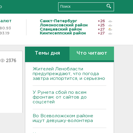
о
валют
Санкт-Петербург
+26
Ломоносовский район
+25
80.93
Сланцевский район
+27
93.19
Кингисеппский район
+27
Темы дня
Что читают
2376
Жителей Ленобласти
предупреждают, что погода
завтра испортится, и серьезно
У Рунета сбой по всем
фронтам: от сайтов до
соцсетей
Во Всеволожском районе
ищут девушку-волонтера