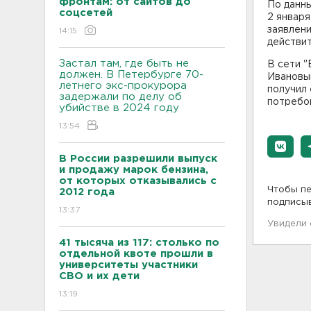
фронтам: от сайтов до
По данн
соцсетей
2 января
заявлени
14:15
действит
Застал там, где быть не
В сети "
должен. В Петербурге 70-
Ивановым
летнего экс-прокурора
получил 
задержали по делу об
потребо
убийстве в 2024 году
13:54
В России разрешили выпуск
и продажу марок бензина,
от которых отказывались с
Чтобы пе
2012 года
подписы
13:37
Увидели
41 тысяча из 117: столько по
отдельной квоте прошли в
университеты участники
СВО и их дети
13:19