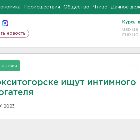
кономика
Происшествия
Общество
Чтиво
Дачное дел
Курсы 
USD ЦБ
ть новость
EUR ЦБ
шествия
окситогорске ищут интимного
огателя
01.2023