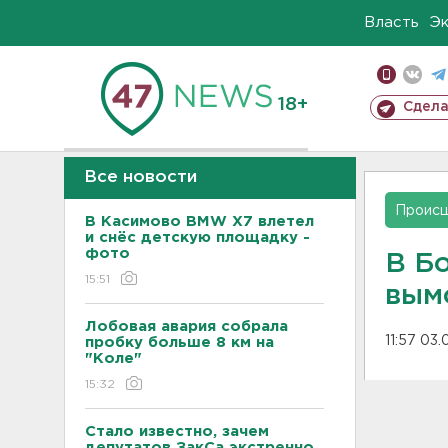
Власть
Э
18+
Сдела
Все новости
Проис
В Касимово BMW X7 влетел
и снёс детскую площадку -
фото
В Б
15:51
вым
Лобовая авария собрала
11:57 03.
пробку больше 8 км на
"Коле"
15:32
Стало известно, зачем
депутатов ЗакСа экстренно