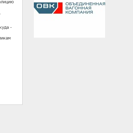
олицию
,
куда -
ликам