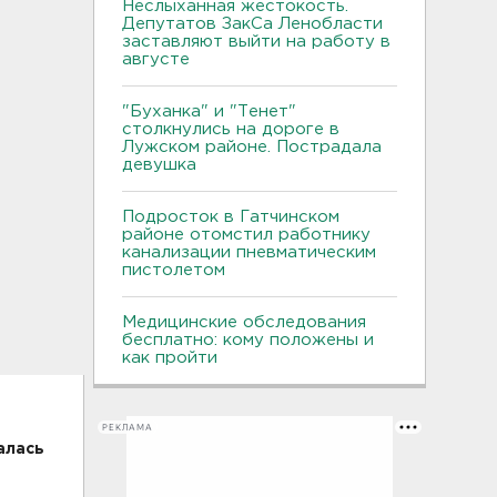
Неслыханная жестокость.
Депутатов ЗакСа Ленобласти
заставляют выйти на работу в
августе
"Буханка" и "Тенет"
столкнулись на дороге в
Лужском районе. Пострадала
девушка
Подросток в Гатчинском
районе отомстил работнику
канализации пневматическим
пистолетом
Медицинские обследования
бесплатно: кому положены и
как пройти
РЕКЛАМА
алась