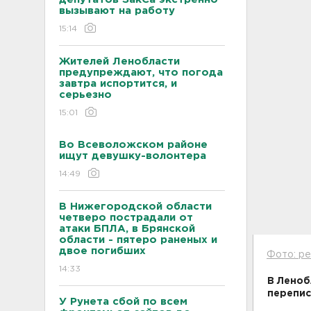
вызывают на работу
15:14
Жителей Ленобласти
предупреждают, что погода
завтра испортится, и
серьезно
15:01
Во Всеволожском районе
ищут девушку-волонтера
14:49
В Нижегородской области
четверо пострадали от
атаки БПЛА, в Брянской
области - пятеро раненых и
двое погибших
Фото: pe
14:33
В Леноб
перепис
У Рунета сбой по всем