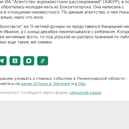
ым ИА "Агентство журналистских расследований" (АЖУР), в п
 обратилась молодая мать из Бокситогорска. Она написала с
е в отношении неизвестного. По данным агентства, о нем пока
ельно, мало что ясно.
Вконтакте" ее 11-летней дочери он представился банальней не
 Иваном, а с конца декабря переписывался с ребенком. Когда
ее интимные фото, то под угрозой их распространения по паб
вал еще такие же снимки.
рвыми узнавать о главных событиях в Ленинградской области -
вайтесь на
канал 47news в Telegram
и
в Maх
 опечатку? Сообщите через форму
обратной связи
.