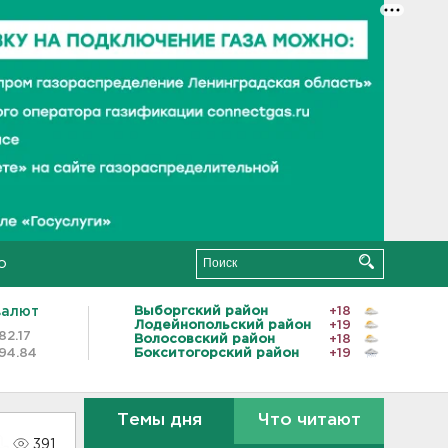
о
валют
Выборгский район
+18
Лодейнопольский район
+19
82.17
Волосовский район
+18
94.84
Бокситогорский район
+19
Темы дня
Что читают
391