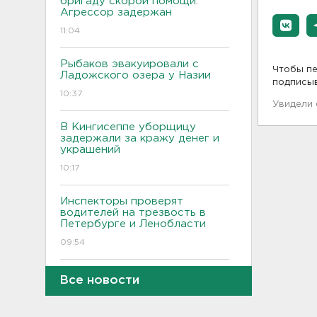
бригаду скорой помощи.
Агрессор задержан
11:04
Рыбаков эвакуировали с
Чтобы пе
Ладожского озера у Назии
подписы
10:37
Увидели
В Кингисеппе уборщицу
задержали за кражу денег и
украшений
10:17
Инспекторы проверят
водителей на трезвость в
Петербурге и Ленобласти
09:54
Почти 400 за ночь, почти 90 -
Все новости
за утро - беспилотники
атакуют регионы России
09:23