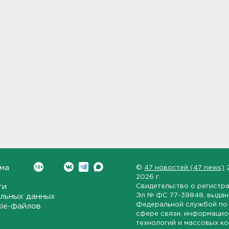
ма
©
47 новостей (47 news)
2026 г.
ти
Свидетельство о регистр
Эл № ФС 77-39848
, выда
льных данных
Федеральной службой по 
kie-файлов
сфере связи, информаци
технологий и массовых к