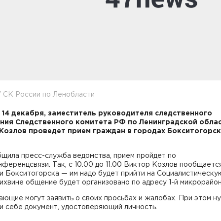
 СК России по Ленобласти
, 14 декабря, заместитель руководителя следственного
ния Следственного комитета РФ по Ленинградской обла
Козлов проведет прием граждан в городах Бокситогорск
бщила пресс-служба ведомства, прием пройдет по
ференцсвязи. Так, с 10.00 до 11.00 Виктор Козлов пообщаетс
 Бокситогорска — им надо будет прийти на Социалистическую 
Тихвине общение будет организовано по адресу 1-й микрорайон, 
ющие могут заявить о своих просьбах и жалобах. При этом н
и себе документ, удостоверяющий личность.