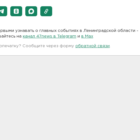
рвыми узнавать о главных событиях в Ленинградской области -
вайтесь на
канал 47news в Telegram
и
в Maх
 опечатку? Сообщите через форму
обратной связи
.