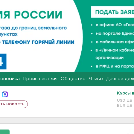
кономика
Происшествия
Общество
Чтиво
Дачное дел
Курсы 
USD ЦБ
ть новость
EUR ЦБ