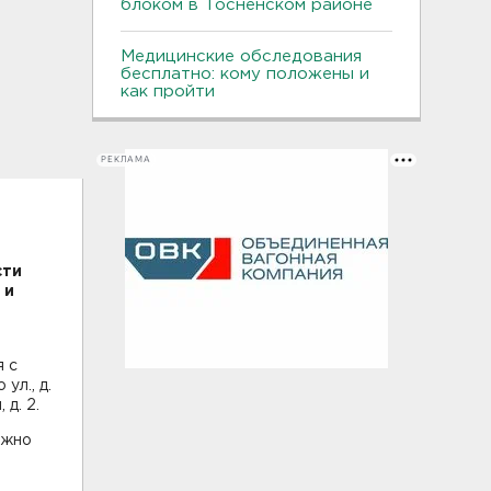
блоком в Тосненском районе
Медицинские обследования
бесплатно: кому положены и
как пройти
РЕКЛАМА
сти
 и
я с
ул., д.
д. 2.
ужно