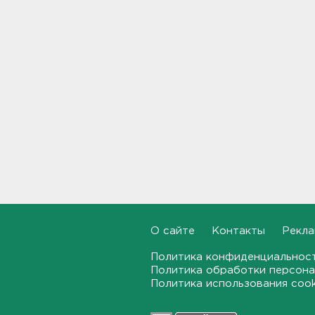
Комтранс напомнил о
маршрутах «наземки» на
фоне переноса электричек
Московского направления
23:53, 07.08.2026
В Ленобласти и Петербурге
не появилось безопасных для
купания пляжей
23:32, 07.08.2026
Журналистку Гордееву*
хотят объявить в розыск.
Подозревают в фейках об
армии
О сайте
Контакты
Рекла
22:54, 07.08.2026
Политика конфиденциальнос
Политика обработки персона
В Ленобласти выбрали
Политика использования coo
лучших экскурсоводов
22:33, 07.08.2026