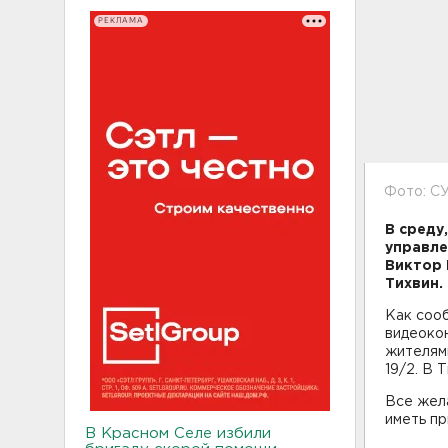
РЕКЛАМА
Фото: СУ
В среду
управле
Виктор 
Тихвин.
Как соо
видеокон
жителями
19/2. В 
Все жела
иметь пр
В Красном Селе избили