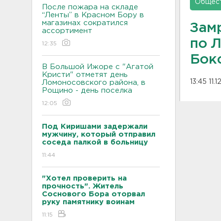
Общес
После пожара на складе
“Ленты” в Красном Бору в
магазинах сократился
Зам
ассортимент
по 
12:35
Бок
В Большой Ижоре с "Агатой
Кристи" отметят день
13:45 11.
Ломоносовского района, в
Рощино - день поселка
12:05
Под Киришами задержали
мужчину, который отправил
соседа палкой в больницу
11:44
"Хотел проверить на
прочность". Житель
Соснового Бора оторвал
руку памятнику воинам
11:15