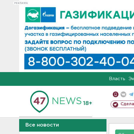
РЕКЛАМА
Власть
Э
18+
Сдела
Все новости