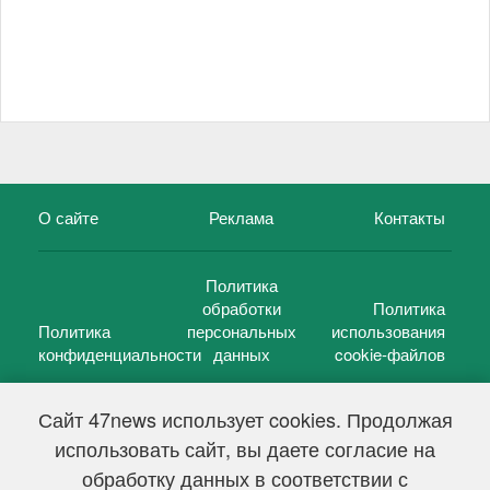
О сайте
Реклама
Контакты
Политика
обработки
Политика
Политика
персональных
использования
конфиденциальности
данных
cookie-файлов
Сайт 47news использует cookies. Продолжая
использовать сайт, вы даете согласие на
©
47 новостей (47 news)
2005 — 2026 г.
обработку данных в соответствии с
Свидетельство о регистрации СМИ Эл № ФС 77-39848, выдано