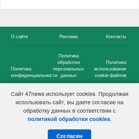
О сайте
Реклама
Контакты
Политика
обработки
Политика
Политика
персональных
использования
конфиденциальности
данных
cookie-файлов
Сайт 47news использует cookies. Продолжая
использовать сайт, вы даете согласие на
©
47 новостей (47 news)
2005 — 2026 г.
обработку данных в соответствии с
Свидетельство о регистрации СМИ Эл № ФС 77-39848, выдано
Федеральной службой по надзору в сфере связи,
.
политикой обработки cookies
информационных технологий и массовых коммуникаций
(Роскомнадзор) от 18 мая 2010г.
Согласен