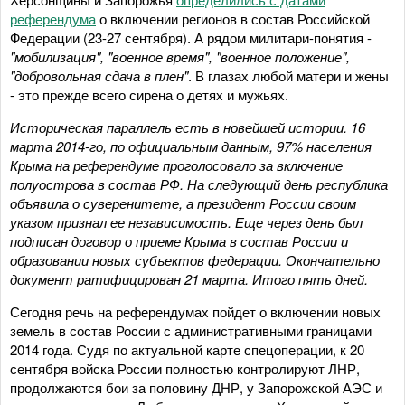
референдума
о включении регионов в состав Российской
Федерации (23-27 сентября). А рядом милитари-понятия -
"мобилизация", "военное время", "военное положение",
"добровольная сдача в плен"
. В глазах любой матери и жены
- это прежде всего сирена о детях и мужьях.
Историческая параллель есть в новейшей истории. 16
марта 2014-го, по официальным данным, 97% населения
Крыма на референдуме проголосовало за включение
полуострова в состав РФ. На следующий день республика
объявила о суверенитете, а президент России своим
указом признал ее независимость. Еще через день был
подписан договор о приеме Крыма в состав России и
образовании новых субъектов федерации. Окончательно
документ ратифицирован 21 марта. Итого пять дней.
Сегодня речь на референдумах пойдет о включении новых
земель в состав России с административными границами
2014 года. Судя по актуальной карте спецоперации, к 20
сентября войска России полностью контролируют ЛНР,
продолжаются бои за половину ДНР, у Запорожской АЭС и