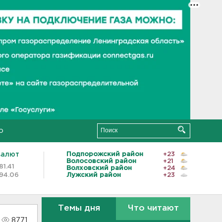
о
валют
Подпорожский район
+23
Волосовский район
+21
81.41
Волховский район
+24
94.06
Лужский район
+23
Темы дня
Что читают
8771