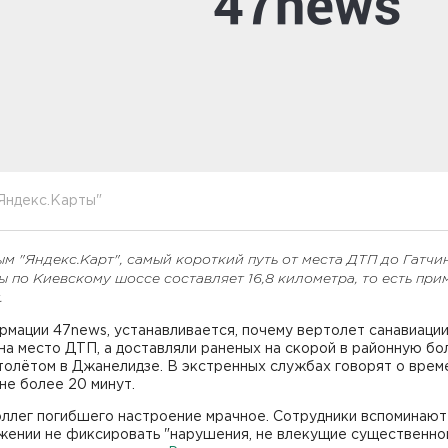
Яндекс.Карты"
м "Яндекс.Карт", самый короткий путь от места ДТП до Гатчи
 по Киевскому шоссе составляет 16,8 километра, то есть пр
.
мации 47news, устанавливается, почему вертолет санавиации
на место ДТП, а доставляли раненых на скорой в районную бо
толётом в Джанелидзе. В экстренных службах говорят о врем
не более 20 минут.
оллег погибшего настроение мрачное. Сотрудники вспоминают
жении не фиксировать "нарушения, не влекущие существенно