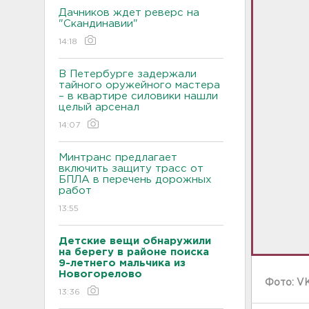
Дачников ждет реверс на
"Скандинавии"
14:18
В Петербурге задержали
тайного оружейного мастера
– в квартире силовики нашли
целый арсенал
14:07
Минтранс предлагает
включить защиту трасс от
БПЛА в перечень дорожных
работ
13:55
Детские вещи обнаружили
на берегу в районе поиска
9-летнего мальчика из
Новогорелово
Фото: V
13:36