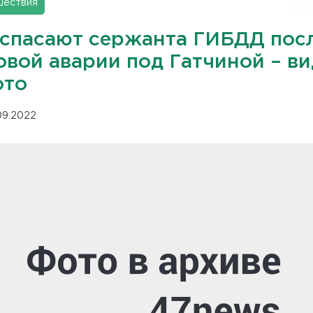
шествия
 спасают сержанта ГИБДД пос
овой аварии под Гатчиной – в
ото
.09.2022