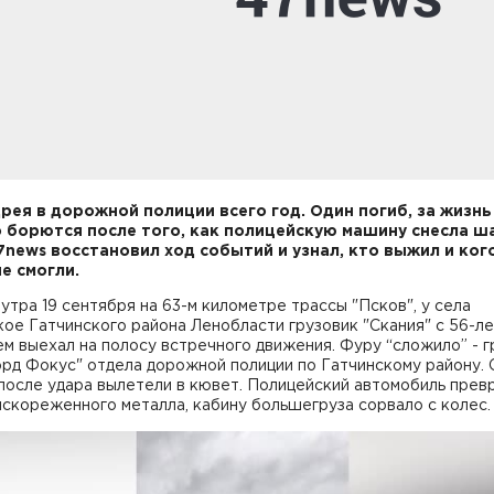
рея в дорожной полиции всего год. Один погиб, за жизнь
 борются после того, как полицейскую машину снесла ш
7news восстановил ход событий и узнал, кто выжил и ког
не смогли.
 утра 19 сентября на 63-м километре трассы "Псков", у села
ое Гатчинского района Ленобласти грузовик "Скания" с 56-л
м выехал на полосу встречного движения. Фуру “сложило” - г
орд Фокус" отдела дорожной полиции по Гатчинскому району.
после удара вылетели в кювет. Полицейский автомобиль прев
искореженного металла, кабину большегруза сорвало с колес.