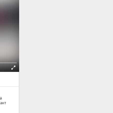
ий
жант