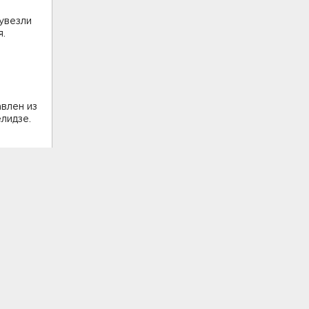
увезли
я.
влен из
лидзе.