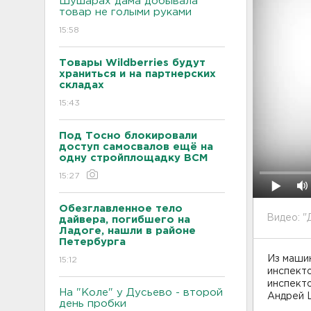
Шушарах дама добывала
товар не голыми руками
15:58
Товары Wildberries будут
храниться и на партнерских
складах
15:43
Под Тосно блокировали
доступ самосвалов ещё на
одну стройплощадку ВСМ
15:27
Обезглавленное тело
Видео: "
дайвера, погибшего на
Ладоге, нашли в районе
Петербурга
Из маши
15:12
инспекто
инспект
На "Коле" у Дусьево - второй
Андрей 
день пробки