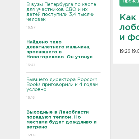
Проис
В вузы Петербурга по квоте
для участников СВО и их
детей поступили 3,4 тысячи
Как
человек
лоб
16:57
и ф
Найдено тело
девятилетнего мальчика,
19:26 19
пропавшего в
Новогорелово. Он утонул
16:41
Бывшего директора Popcorn
Books приговорили к 4 годам
условно
16:16
Выходные в Ленобласти
порадуют теплом. Но
местами будет дождливо и
ветрено
16:02