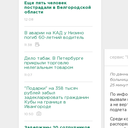
Еще пять человек
пострадали в Белгородской
области
12:08
В аварии на КАД у Низино
погиб 60-летний водитель
11:38
сервис "
Дело табак. В Петербурге
прикрыли торговлю
нелегальным товаром
По данны
11:07
больницы
25 минут
"Подарки" на 358 тысяч
рублей забыл
По инфор
задекларировать гражданин
вызвали 
Кубы на границе в
а не вер
Ивангороде
подлета 
10:50
Среди к
распоря
Задержаны 20 сотрудников