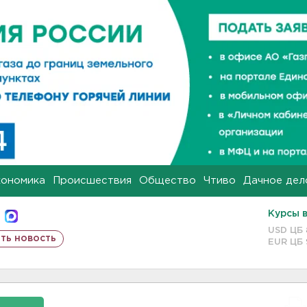
кономика
Происшествия
Общество
Чтиво
Дачное дел
Курсы 
USD ЦБ
ть новость
EUR ЦБ