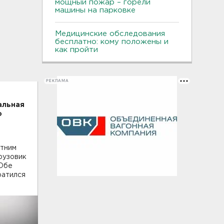
мощный пожар – горели
машины на парковке
Медицинские обследования
бесплатно: кому положены и
как пройти
РЕКЛАМА
альная
о
етним
рузовик
 Обе
ратился