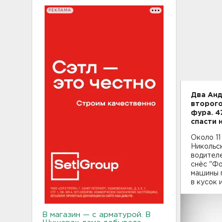
РЕКЛАМА
Два Анд
второго
фура. 4
спасти 
Около 11
Никольск
водителе
снёс "Ф
машины 
в кусок 
В магазин — с арматурой. В