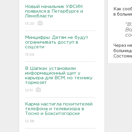
Новый начальник УФСИН
Как сооб
появился в Петербурге и
в больни
Ленобласти
13:20
"В
Во
со
Минцифры: Детям не будут
ограничивать доступ в
Через не
соцсети
больниц
13:06
Состоян
В Шапках установили
информационный щит у
карьера для ВСМ, но технику
тормозят
12:51
Карма настигла похитителей
телефона и телевизора в
Тосно и Бокситогорске
12:38