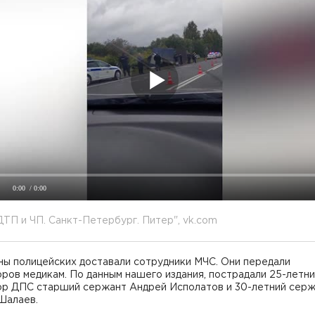
0:00
/ 0:00
ДТП и ЧП. Санкт-Петербург. Питер", vk.com
ны полицейских доставали сотрудники МЧС. Они передали
ров медикам. По данным нашего издания, пострадали 25-летн
ор ДПС старший сержант Андрей Исполатов и 30-летний сер
Шалаев.