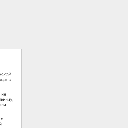
нской
имерно
 не
льницу,
ени
 о
й