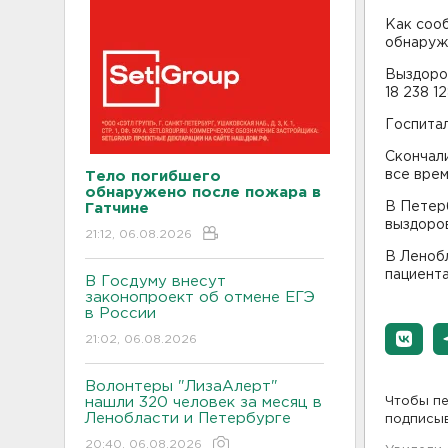
Как сооб
обнаружи
Выздоров
18 238 1
Госпитал
Скончали
все врем
Тело погибшего
обнаружено после пожара в
В Петерб
Гатчине
выздоров
21:12, 06.08.2026
В Ленобл
пациента
В Госдуму внесут
законопроект об отмене ЕГЭ
в России
21:02, 06.08.2026
Волонтеры "ЛизаАлерт"
нашли 320 человек за месяц в
Чтобы пе
Ленобласти и Петербурге
подписы
20:40, 06.08.2026