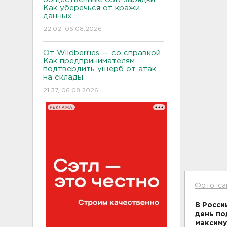
Как уберечься от кражи
данных
22:02, 06.08.2026
От Wildberries — со справкой.
Как предпринимателям
подтвердить ущерб от атак
на склады
21:37, 06.08.2026
РЕКЛАМА
Фото: са
В Росси
день по
максиму