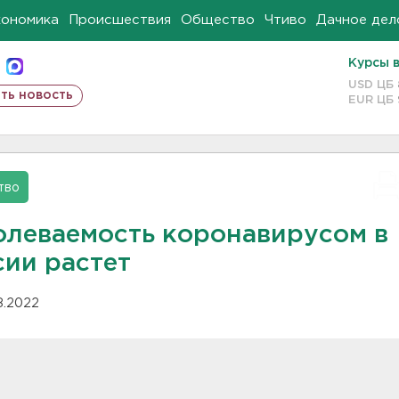
кономика
Происшествия
Общество
Чтиво
Дачное дел
Курсы 
USD ЦБ
ть новость
EUR ЦБ
тво
олеваемость коронавирусом в
сии растет
08.2022