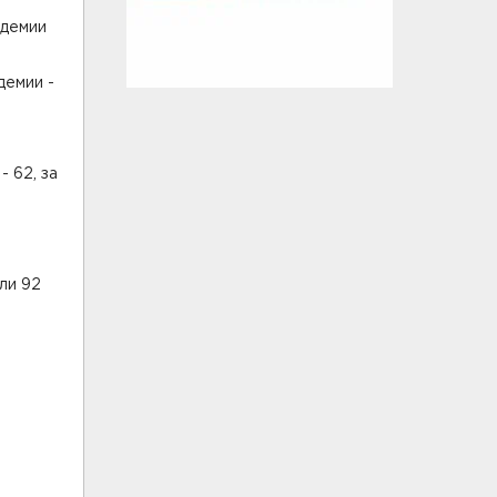
ндемии
демии -
- 62, за
ли 92