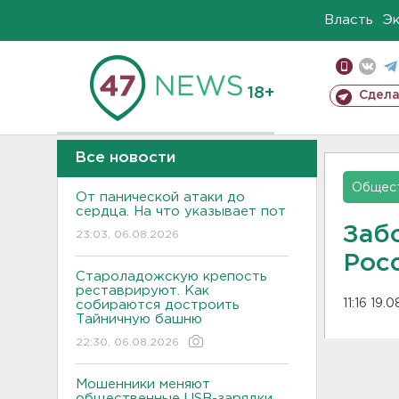
Власть
Э
18+
Сдела
Все новости
Общес
От панической атаки до
сердца. На что указывает пот
Заб
23:03, 06.08.2026
Рос
Староладожскую крепость
реставрируют. Как
11:16 19.
собираются достроить
Тайничную башню
22:30, 06.08.2026
Мошенники меняют
общественные USB-зарядки.