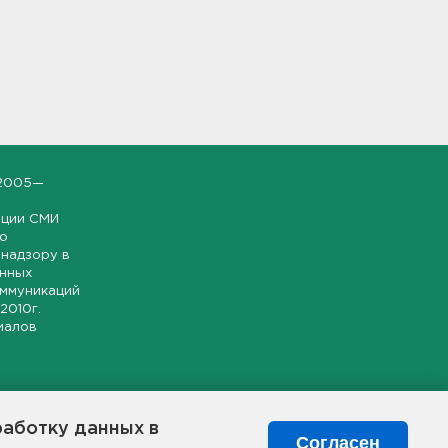
2005—
ации СМИ
но
надзору в
онных
оммуникаций
 2010г.
иалов
ской и
гионе.
работку данных в
я свободного
Согласен