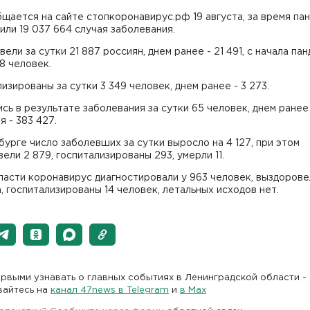
щается на сайте стопкоронавирус.рф 19 августа, за время па
ли 19 037 664 случая заболевания.
ели за сутки 21 887 россиян, днем ранее - 21 491, с начала пан
28 человек.
изированы за сутки 3 349 человек, днем ранее - 3 273.
сь в результате заболевания за сутки 65 человек, днем ранее 
я - 383 427.
урге число заболевших за сутки выросло на 4 127, при этом
ели 2 879, госпитализированы 293, умерли 11.
асти коронавирус диагностировали у 963 человек, выздорове
, госпитализированы 14 человек, летальных исходов нет.
рвыми узнавать о главных событиях в Ленинградской области -
вайтесь на
канал 47news в Telegram
и
в Maх