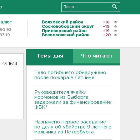
о
валют
Волховский район
+18
Сосновоборский округ
+19
80.93
Приозерский район
+19
93.19
Всеволожский район
+20
Темы дня
Что читают
1614
Тело погибшего обнаружено
после пожара в Гатчине
Руководителя ячейки
мормонов из Выборга
задержали за финансирование
ФБК*
Назначено первое заседание
по делу об убийстве 9-летнего
мальчика из Петербурга