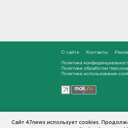
Для иностранных
абитуриентов хотят ввести
экзамен по русскому
18:49, 06.08.2026
Смертельное ДТП
произошло на КАД у Низино
18:23, 06.08.2026
О сайте
Контакты
Рекла
Наезд моторной лодки на
Политика конфиденциальнос
матрас с детьми в
Политика обработки персона
Ленобласти стал уголовным
делом
Политика использования coo
18:22, 06.08.2026
Фермеры в Ленобласти
смогут получить до 8 млн
рублей на развитие
хозяйства
47news.ru — независимое интерн
18:07, 06.08.2026
общественной жизни в Ленинград
Сайт 47news использует cookies. Продолжа
Создатели рассчитывают, что «4