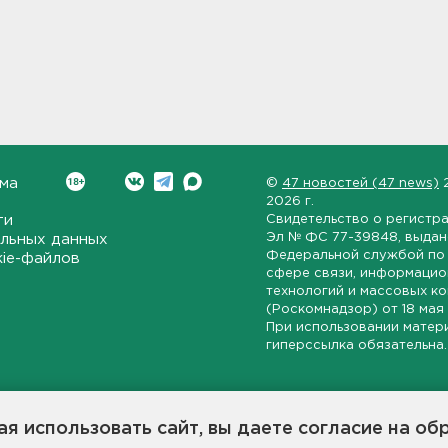
ма
©
47 новостей (47 news)
2026 г.
ти
Свидетельство о регистр
Эл № ФС 77-39848
, выда
льных данных
Федеральной службой по 
kie-файлов
сфере связи, информаци
технологий и массовых к
(Роскомнадзор) от
18 мая
При использовании матер
гиперссылка обязательна.
ет-издание, направленное на всестороннее освещение политиче
ской области, экономической и инвестиционной активности в ре
я использовать сайт, вы даете согласие на об
7 новостей» станет популярной и конструктивной площадкой дл