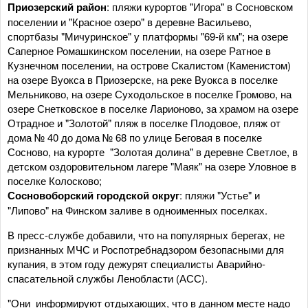
Приозерский район
: пляжи курортов "Игора" в Сосновском
поселении и "Красное озеро" в деревне Васильево,
спортбазы "Мичуринское" у платформы "69-й км"; на озере
Саперное Ромашкинском поселении, на озере Ратное в
Кузнечном поселении, на острове Скалистом (Каменистом)
на озере Вуокса в Приозерске, на реке Вуокса в поселке
Мельниково, на озере Суходольское в поселке Громово, на
озере Снетковское в поселке Ларионово, за храмом на озере
Отрадное и "Золотой" пляж в поселке Плодовое, пляж от
дома № 40 до дома № 68 по улице Беговая в поселке
Сосново, на курорте "Золотая долина" в деревне Светлое, в
детском оздоровительном лагере "Маяк" на озере Уловное в
поселке Колосково;
Сосновоборский городской округ
: пляжи "Устье" и
"Липово" на Финском заливе в одноименных поселках.
В пресс-службе добавили, что на популярных берегах, не
признанных МЧС и Роспотребнадзором безопасными для
купания, в этом году дежурят специалисты Аварийно-
спасательной службы Ленобласти (АСС).
"Они информируют отдыхающих, что в данном месте надо