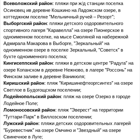
Всеволожский район
: пляжи при ж/д станции поселка
Осиновец ив деревне Кошкино на Ладожском озере, в
коттеджном поселке "Мельничный ручей – Резорт";
Выборгский район
: пляжи детского оздоровительного
спортивного лагеря "Каравелла" на озере Пионерское в
одноименном поселке, на мысе Смоляной на набережной
Адмирала Макарова в Выборге, "Зеркальный" на
одноименном озере в поселке Зеркальный, "Советск" в
бухте одноименного поселка;
Кингисеппский район
: пляжи в детском центре "Радуга" на
озере Копанском в деревне Нежново, в лагере "Россонь" на
Финском заливе в деревне Ваникюля;
Киришский район
: пляж "Киришинефтеоргсинтез" на озере
Светлое в Будогощском поселении;
Лодейнопольский район
: пляж на озере Озерко в городе
Лодейное Поле;
Ломоносовский район
: пляж "Эверест" на территории
"Туттари-Парк" в Виллозском поселении;
Лужский район
: пляжи детских оздоровительных лагерей
"Буревестник" на озере Омчино и "Звездный" на озере
Свинечное в Луге;