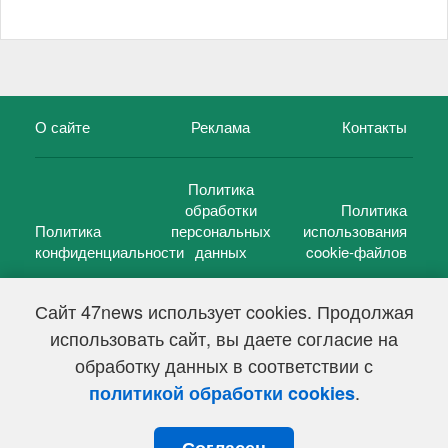
О сайте
Реклама
Контакты
Политика
обработки
Политика
Политика
персональных
использования
конфиденциальности
данных
cookie-файлов
Сайт 47news использует cookies. Продолжая
использовать сайт, вы даете согласие на
©
47 новостей (47 news)
2005 — 2026 г.
обработку данных в соответствии с
Свидетельство о регистрации СМИ Эл № ФС 77-39848, выдано
Федеральной службой по надзору в сфере связи,
.
политикой обработки cookies
информационных технологий и массовых коммуникаций
(Роскомнадзор) от 18 мая 2010г.