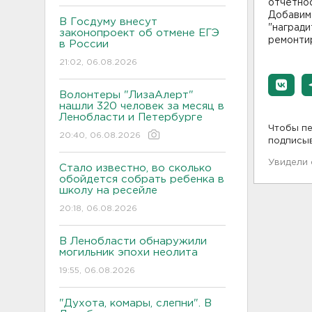
отчетно
Добавим 
В Госдуму внесут
"награди
законопроект об отмене ЕГЭ
ремонтир
в России
21:02, 06.08.2026
Волонтеры "ЛизаАлерт"
нашли 320 человек за месяц в
Ленобласти и Петербурге
Чтобы пе
20:40, 06.08.2026
подписы
Увидели
Стало известно, во сколько
обойдется собрать ребенка в
школу на ресейле
20:18, 06.08.2026
В Ленобласти обнаружили
могильник эпохи неолита
19:55, 06.08.2026
"Духота, комары, слепни". В