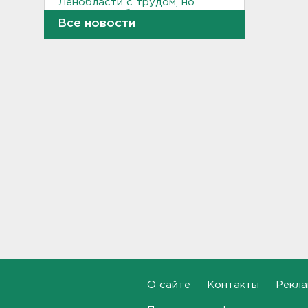
Ленобласти с трудом, но
находят грибы и ягоды в лесу
Все новости
19:36, 06.08.2026
Ученые пришли к выводу, что
дача или проживание рядом с
парком спасает от этой
болезни
19:07, 06.08.2026
Для иностранных
абитуриентов хотят ввести
экзамен по русскому
18:49, 06.08.2026
Смертельное ДТП
произошло на КАД у Низино
18:23, 06.08.2026
Наезд моторной лодки на
О сайте
Контакты
Рекла
матрас с детьми в
Ленобласти стал уголовным