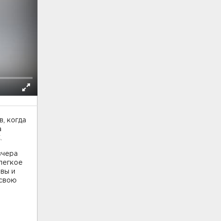
, когда
а
.
вчера
легкое
вы и
 свою