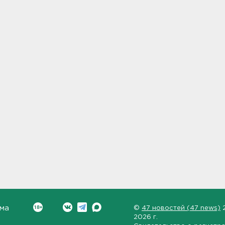
ма
©
47 новостей (47 news)
2026 г.