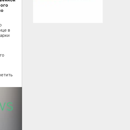
твенной
ного
но
о
ице в
марки
го
ветить