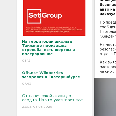
полиции
безопас
авто на
наказу
По предв
сообщени
Парголо
"Хендай"
На территории школы в
На мест
Таиланде произошла
безопасн
стрельба: есть жертвы и
пострадавшие
отдела Г
08:12
Как выяс
мастерск
не смогл
Объект Wildberries
загорелся в Екатеринбурге
07:43
От панической атаки до
сердца. На что указывает пот
23:03, 06.08.2026