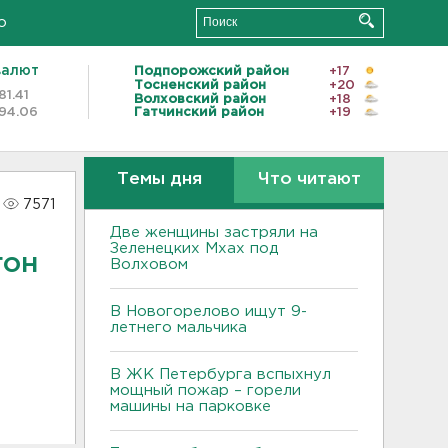
о
валют
Подпорожский район
+17
Тосненский район
+20
81.41
Волховский район
+18
94.06
Гатчинский район
+19
Темы дня
Что читают
7571
Две женщины застряли на
Зеленецких Мхах под
гон
Волховом
В Новогорелово ищут 9-
летнего мальчика
В ЖК Петербурга вспыхнул
мощный пожар – горели
машины на парковке