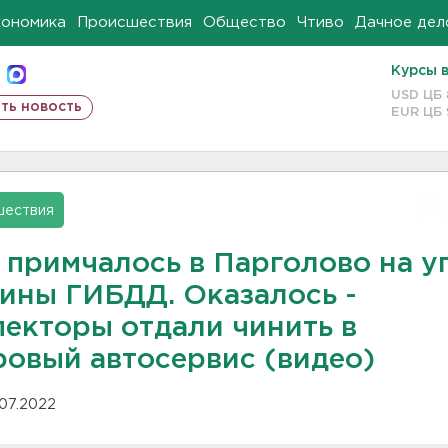
кономика
Происшествия
Общество
Чтиво
Дачное дел
Курсы 
USD ЦБ
ть новость
EUR ЦБ
шествия
 примчалось в Парголово на у
ины ГИБДД. Оказалось -
пекторы отдали чинить в
ровый автосервис (видео)
.07.2022