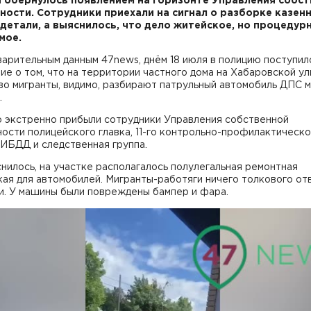
 обернулось появлением на горизонте Управления собс
ности. Сотрудники приехали на сигнал о разборке казен
 детали, а выяснилось, что дело житейское, но процедур
емое.
арительным данным 47news, днём 18 июля в полицию поступил
е о том, что на территории частного дома на Хабаровской ул
во мигранты, видимо, разбирают патрульный автомобиль ДПС 
.
о экстренно прибыли сотрудники Управления собственной
ости полицейского главка, 11-го контрольно-профилактическо
ИБДД и следственная группа.
нилось, на участке располагалось полулегальная ремонтная
ая для автомобилей. Мигранты-работяги ничего толкового от
и. У машины были повреждены бампер и фара.