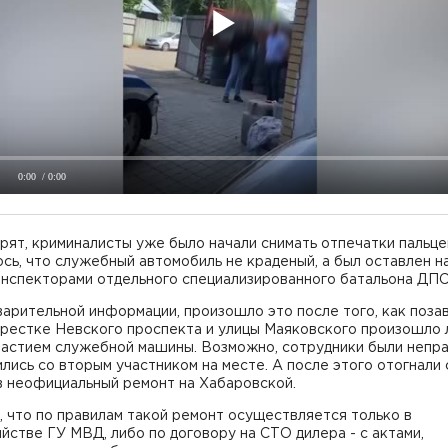
0:00
/ 0:00
рят, криминалисты уже было начали снимать отпечатки пальцев
сь, что служебный автомобиль не краденый, а был оставлен н
инспекторами отдельного специализированного батальона ДПС
арительной информации, произошло это после того, как поза
крестке Невского проспекта и улицы Маяковского произошло 
частием служебной машины. Возможно, сотрудники были непра
лись со вторым участником на месте. А после этого отогнали
в неофициальный ремонт на Хабаровской.
 что по правилам такой ремонт осуществляется только в
йстве ГУ МВД, либо по договору на СТО дилера - с актами,