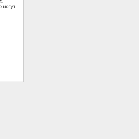
с.
о могут