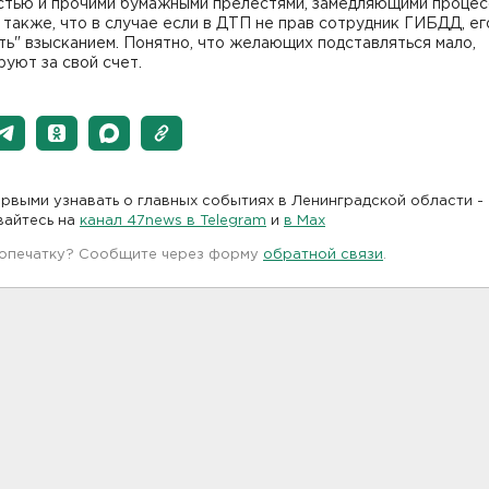
стью и прочими бумажными прелестями, замедляющими процес
также, что в случае если в ДТП не прав сотрудник ГИБДД, ег
ть" взысканием. Понятно, что желающих подставляться мало,
уют за свой счет.
рвыми узнавать о главных событиях в Ленинградской области -
вайтесь на
канал 47news в Telegram
и
в Maх
 опечатку? Сообщите через форму
обратной связи
.