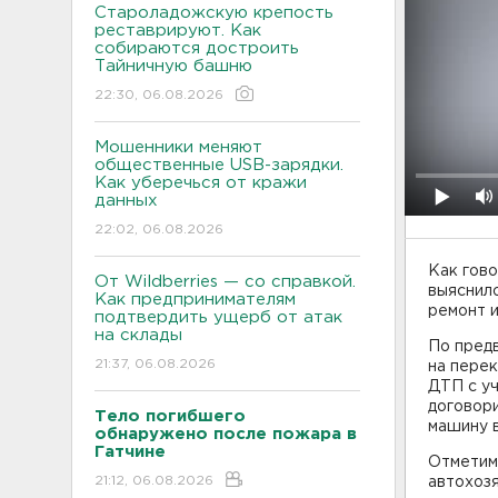
Староладожскую крепость
реставрируют. Как
собираются достроить
Тайничную башню
22:30, 06.08.2026
Мошенники меняют
общественные USB-зарядки.
Как уберечься от кражи
данных
22:02, 06.08.2026
Как гово
От Wildberries — со справкой.
выяснило
Как предпринимателям
ремонт 
подтвердить ущерб от атак
на склады
По предв
21:37, 06.08.2026
на пере
ДТП с у
договори
Тело погибшего
машину 
обнаружено после пожара в
Гатчине
Отметим,
21:12, 06.08.2026
автохозя