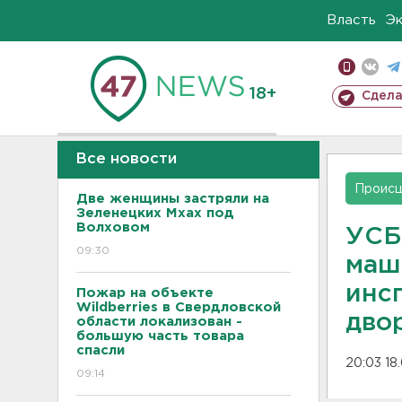
Власть
Э
18+
Сдела
Все новости
Проис
Две женщины застряли на
Зеленецких Мхах под
Волховом
УСБ
09:30
маш
инс
Пожар на объекте
Wildberries в Свердловской
дво
области локализован -
большую часть товара
спасли
20:03 18
09:14