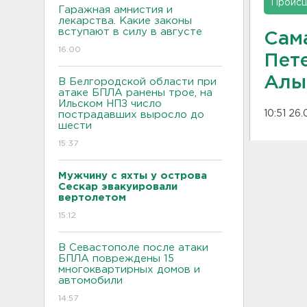
Проис
Гаражная амнистия и
лекарства. Какие законы
вступают в силу в августе
Сам
16:00
Пет
Алых
В Белгородской области при
атаке БПЛА ранены трое, на
Ильском НПЗ число
10:51 26
пострадавших выросло до
шести
15:37
Мужчину с яхты у острова
Сескар эвакуировали
вертолетом
15:12
В Севастополе после атаки
БПЛА повреждены 15
многоквартирных домов и
автомобили
14:57