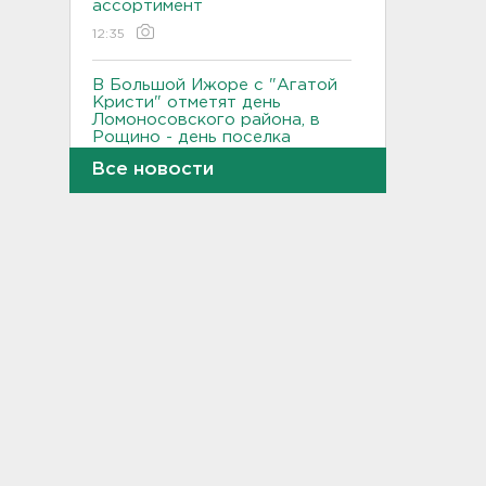
ассортимент
12:35
В Большой Ижоре с "Агатой
Кристи" отметят день
Ломоносовского района, в
Рощино - день поселка
12:05
Все новости
Под Киришами задержали
мужчину, который отправил
соседа палкой в больницу
11:44
"Хотел проверить на
прочность". Житель
Соснового Бора оторвал
руку памятнику воинам
11:15
В Красном Селе избили
бригаду скорой помощи.