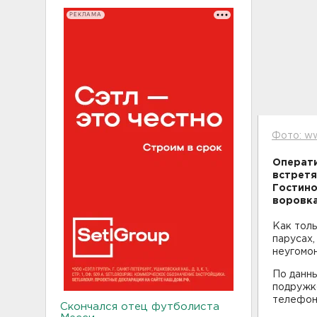
РЕКЛАМА
Фото: ww
Операти
встретя
Гостино
воровка
Как тол
парусах
неугомо
По данн
подружко
телефон 
Скончался отец футболиста