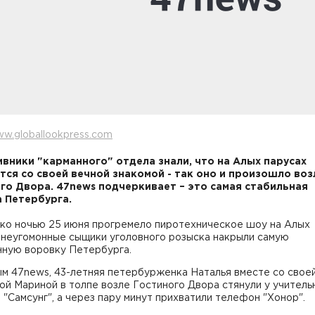
w.globallookpress.com
вники "карманного" отдела знали, что на Алых парусах
тся со своей вечной знакомой - так оно и произошло воз
го Двора. 47news подчеркивает – это самая стабильная
 Петербурга.
ько ночью 25 июня прогремело пиротехническое шоу на Алых
, неугомонные сыщики уголовного розыска накрыли самую
нную воровку Петербурга.
ым 47news, 43-летняя петербурженка Наталья вместе со свое
й Мариной в толпе возле Гостиного Двора стянули у учитель
"Самсунг", а через пару минут прихватили телефон "Хонор".