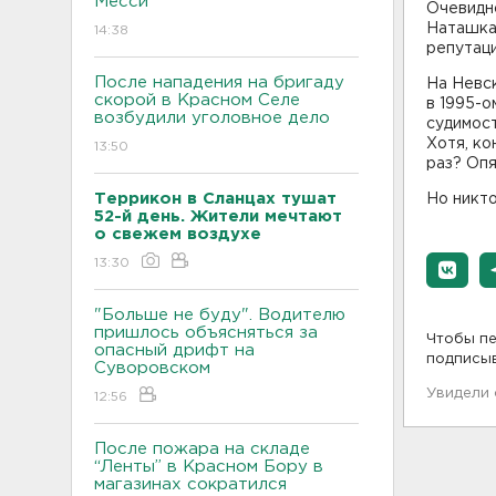
Месси
Очевидно
Наташка,
14:38
репутаци
После нападения на бригаду
На Невск
скорой в Красном Селе
в 1995-о
возбудили уголовное дело
судимост
Хотя, ко
13:50
раз? Опя
Террикон в Сланцах тушат
Но никто
52-й день. Жители мечтают
о свежем воздухе
13:30
"Больше не буду". Водителю
пришлось объясняться за
Чтобы пе
опасный дрифт на
подписы
Суворовском
Увидели
12:56
После пожара на складе
“Ленты” в Красном Бору в
магазинах сократился