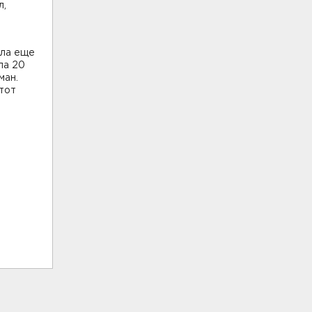
л,
ела еще
ла 20
ман.
этот