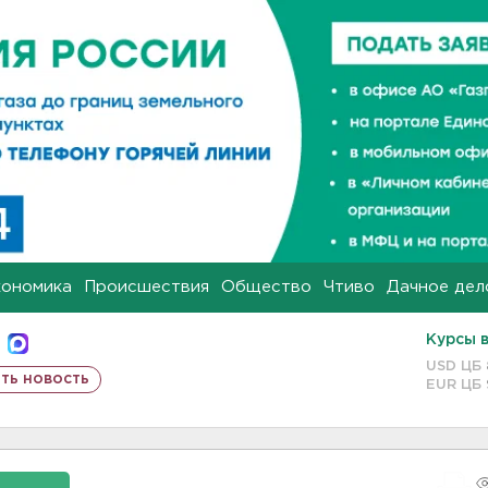
кономика
Происшествия
Общество
Чтиво
Дачное дел
Курсы 
USD ЦБ
ть новость
EUR ЦБ