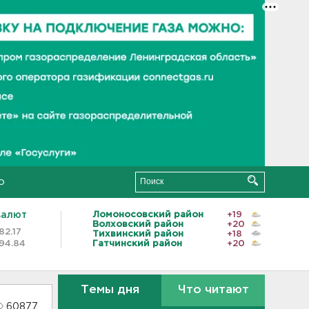
о
валют
Ломоносовский район
+19
Волховский район
+20
82.17
Тихвинский район
+18
94.84
Гатчинский район
+20
Темы дня
Что читают
60877