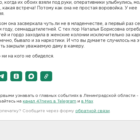
, когда их обоих взяли под руки, оперативники улыбнулись, мо
 какая встреча! Потому как она не простая воровойка. У нее
я.
ом она засверкала чуть ли не в младенчестве, а первый раз с
м году, семнадцатилетней. С тех пор Наталья Борисовна огреб
ей и гордо заходила в женские колонии исключительно за кар
нечно, бывало и за наркотики. И что вы думаете случилось на 
ть закрыли уважаемую даму в камеру.
 ни на кого не обиделся.
рвыми узнавать о главных событиях в Ленинградской области -
вайтесь на
канал 47news в Telegram
и
в Maх
 опечатку? Сообщите через форму
обратной связи
.