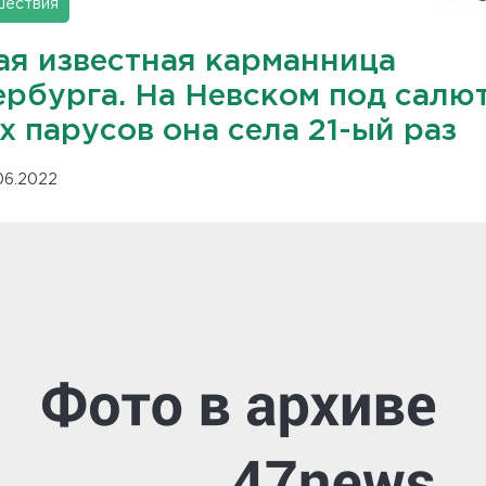
шествия
ая известная карманница
ербурга. На Невском под салю
 парусов она села 21-ый раз
.06.2022