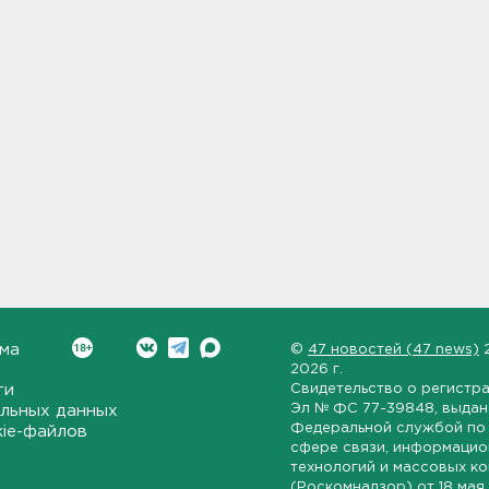
ма
©
47 новостей (47 news)
2026 г.
ти
Свидетельство о регистр
Эл № ФС 77-39848
, выда
льных данных
Федеральной службой по 
kie-файлов
сфере связи, информаци
технологий и массовых к
(Роскомнадзор) от
18 мая