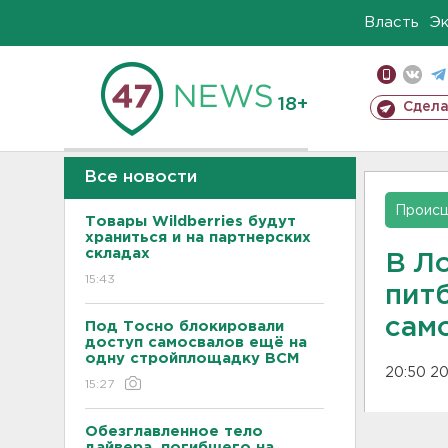
Власть
Э
18+
Сдела
Все новости
Проис
Товары Wildberries будут
храниться и на партнерских
складах
В Л
15:43
пит
сам
Под Тосно блокировали
доступ самосвалов ещё на
одну стройплощадку ВСМ
20:50 20
15:27
Обезглавленное тело
дайвера, погибшего на