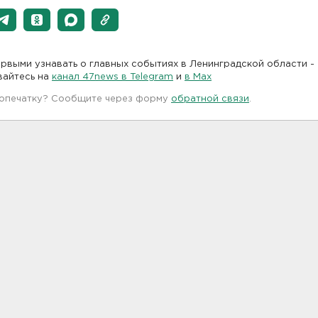
рвыми узнавать о главных событиях в Ленинградской области -
вайтесь на
канал 47news в Telegram
и
в Maх
 опечатку? Сообщите через форму
обратной связи
.