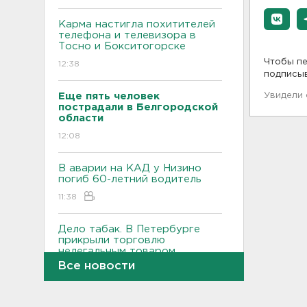
Карма настигла похитителей
телефона и телевизора в
Тосно и Бокситогорске
Чтобы пе
12:38
подписы
Еще пять человек
Увидели
пострадали в Белгородской
области
12:08
В аварии на КАД у Низино
погиб 60-летний водитель
11:38
Дело табак. В Петербурге
прикрыли торговлю
нелегальным товаром
Все новости
11:07
"Подарки" на 358 тысяч