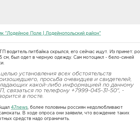
к "Лодейное Поле | Лодейнопольский район"
П водитель питбайка скрылся, его сейчас ищут. Из примет: р
5 см, был одет в черную одежду. Сам мотоцикл - бело-синей
и.
 целью установления всех обстоятельств
оизошедшего, просьба очевидцев и свидетелей,
ладающих какой-либо информацией по данному
П, связаться по телефону +7999-045-31-50", -
ворится в посте.
бщал
47news
, более половины россиян недолюбливают
амокаты. В ходе опроса они заявили, что вождение таких
тных средств надо ограничить.