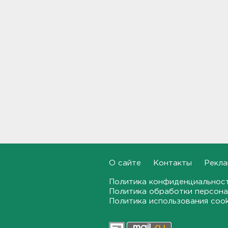
рублей забыл
задекларировать гражданин
Кубы на границе в
Ивангороде
10:50
Задержаны 20 сотрудников
пунктов обмена
криптовалюты в "Москва-
Сити"
10:35
После ракетного обстрела и
атак беспилотников на
транспорт в Белгородской
области пострадали пятеро
О сайте
Контакты
Рекла
10:10
Политика конфиденциальнос
С Ладоги эвакуировали
Политика обработки персона
лодочника с заглохшим
Политика использования coo
мотором
09:51