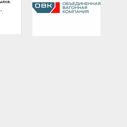
рылся.
",