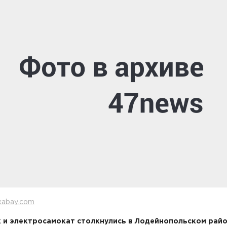
xabay.com
 и электросамокат столкнулись в Лодейнопольском рай