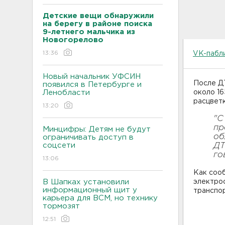
Детские вещи обнаружили
на берегу в районе поиска
9-летнего мальчика из
Новогорелово
13:36
VK-пабли
Новый начальник УФСИН
После ДТ
появился в Петербурге и
Ленобласти
около 16
расцветк
13:20
"С
пр
Минцифры: Детям не будут
об
ограничивать доступ в
соцсети
ДТ
го
13:06
Как соо
В Шапках установили
электрос
информационный щит у
транспор
карьера для ВСМ, но технику
тормозят
12:51