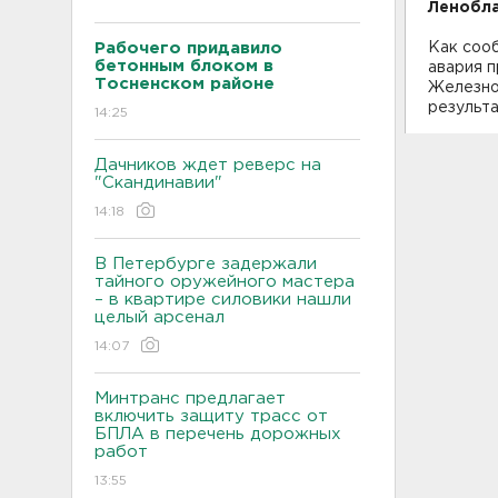
Ленобла
Рабочего придавило
Как соо
бетонным блоком в
авария п
Тосненском районе
Железно
результа
14:25
Дачников ждет реверс на
"Скандинавии"
14:18
В Петербурге задержали
тайного оружейного мастера
– в квартире силовики нашли
целый арсенал
14:07
Минтранс предлагает
включить защиту трасс от
БПЛА в перечень дорожных
работ
13:55