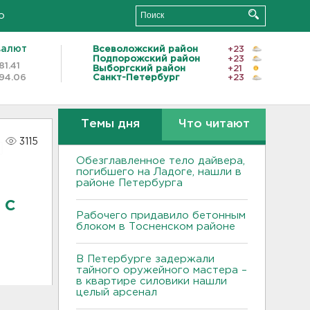
о
валют
Всеволожский район
+23
Подпорожский район
+23
81.41
Выборгский район
+21
94.06
Санкт-Петербург
+23
Темы дня
Что читают
3115
Обезглавленное тело дайвера,
погибшего на Ладоге, нашли в
районе Петербурга
 с
Рабочего придавило бетонным
блоком в Тосненском районе
В Петербурге задержали
тайного оружейного мастера –
в квартире силовики нашли
целый арсенал