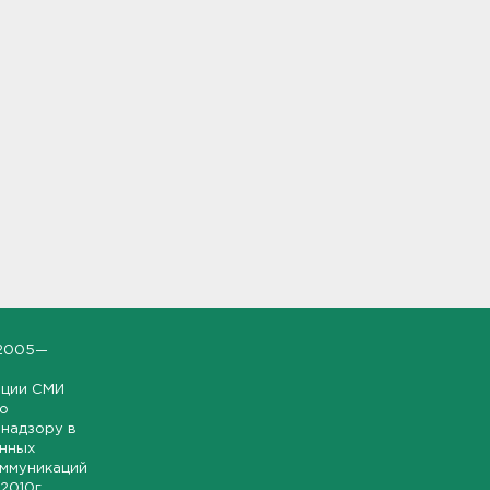
2005—
ации СМИ
но
надзору в
онных
оммуникаций
 2010г.