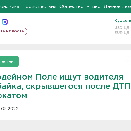
кономика
Происшествия
Общество
Чтиво
Дачное дел
Курсы 
USD ЦБ
ть новость
EUR ЦБ
шествия
одейном Поле ищут водителя
байка, скрывшегося после ДТП
окатом
.05.2022