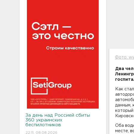
Фото: ww
Два чел
Ленингр
госпита
Как стал
автодор
автомоби
данным, 
который 
За день над Россией сбиты
Кировск
360 украинских
беспилотников
Оба води
месте, в
22:11, 08.08.2026