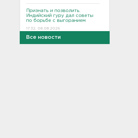
Признать и позволить.
Индийский гуру дал советы
по борьбе с выгоранием
17:32, 08.08.2026
Все новости
Кому полезны белые грибы,
рассказал диетолог
17:00, 08.08.2026
От шести до 25 с плюсом -
погода в Ленобласти на
воскресенье
16:30, 08.08.2026
Гаражная амнистия и
лекарства. Какие законы
вступают в силу в августе
16:00, 08.08.2026
В Белгородской области при