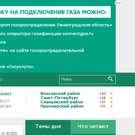
о
валют
Волховский район
+10
Санкт-Петербург
+14
82.17
Сланцевский район
+11
94.84
Приозерский район
+11
Темы дня
Что читают
6201