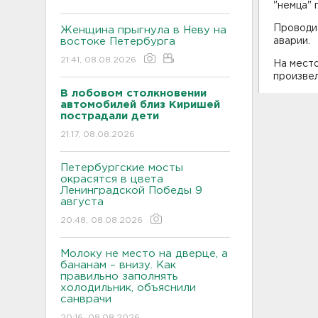
"немца" 
Проводи
Женщина прыгнула в Неву на
востоке Петербурга
аварии.
21:41, 08.08.2026
На мест
произве
В лобовом столкновении
автомобилей близ Киришей
пострадали дети
21:17, 08.08.2026
Петербургские мосты
окрасятся в цвета
Ленинградской Победы 9
августа
20:48, 08.08.2026
Молоку не место на дверце, а
бананам – внизу. Как
правильно заполнять
холодильник, объяснили
санврачи
20:16, 08.08.2026