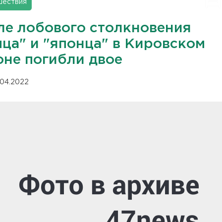
шествия
ле лобового столкновения
мца" и "японца" в Кировском
оне погибли двое
.04.2022