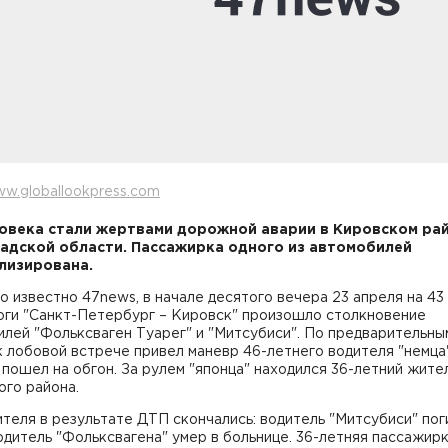
w.globallookpress.com
овека стали жертвами дорожной аварии в Кировском ра
адской области. Пассажирка одного из автомобилей
лизирована.
о известно 47news, в начале десятого вечера 23 апреля на 43
оги "Санкт-Петербург – Кировск" произошло столкновение
лей "Фольксваген Туарег" и "Митсубиси". По предварительны
к лобовой встрече привел маневр 46-летнего водителя "немца"
пошел на обгон. За рулем "японца" находился 36-летний жите
ого района.
теля в результате ДТП скончались: водитель "Митсубиси" пог
одитель "Фольксвагена" умер в больнице. 36-летняя пассажир