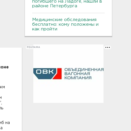
погибшего на Ладоге, нашли в
районе Петербурга
Медицинские обследования
бесплатно: кому положены и
как пройти
РЕКЛАМА
йоне
 км
м
,
ль
иб на
ка