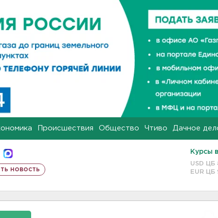
кономика
Происшествия
Общество
Чтиво
Дачное дел
Курсы 
USD ЦБ
ть новость
EUR ЦБ