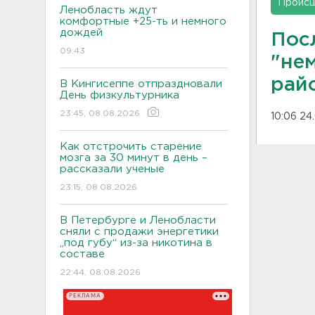
Проис
Ленобласть ждут
комфортные +25-ть и немного
дождей
Пос
09:43
"не
рай
В Кингисеппе отпраздновали
День физкультурника
23:45, 08.08.2026
10:06 24
Как отстрочить старение
мозга за 30 минут в день –
рассказали ученые
23:15, 08.08.2026
В Петербурге и Ленобласти
сняли с продажи энергетики
„под губу“ из-за никотина в
составе
22:44, 08.08.2026
РЕКЛАМА