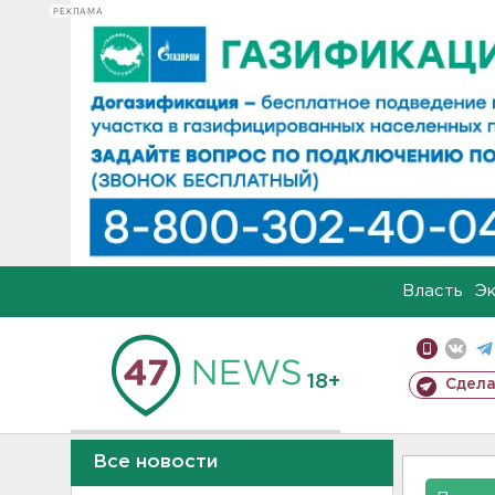
РЕКЛАМА
Власть
Э
18+
Сдела
Все новости