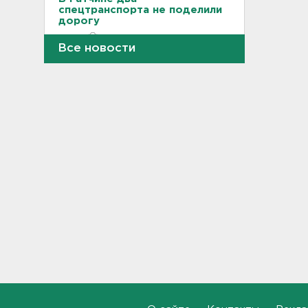
спецтранспорта не поделили
дорогу
19:36
Все новости
Медведи Бу и Тяпа из «Дома
тигра» в Ленобласти
долетели до Ирландии
19:17
Больше десятка человек
утонули в Ленобласти за
июль
18:58
Задерживаются "Сапсаны" из
Москвы в Петербург
18:37
Мобильный медпункт приедет
проверять здоровье жителей
Соснового Бора