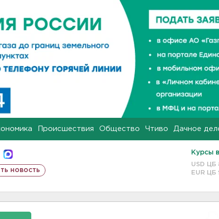
кономика
Происшествия
Общество
Чтиво
Дачное дел
Курсы 
USD ЦБ
ть новость
EUR ЦБ