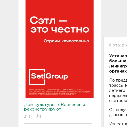
Фото: pi
Устанав
большег
Ленингр
органах
По предв
трассы М
летнего
переход
светофо
Дом культуры в Вознесенье
реконструируют
От полу
данным п
21:34
Известно