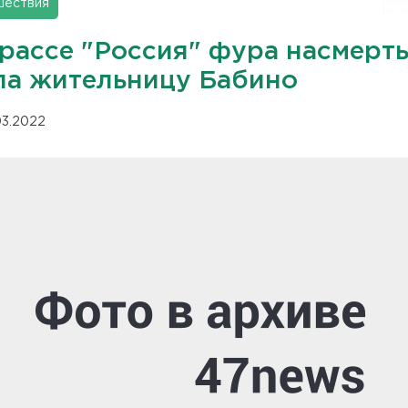
шествия
трассе "Россия" фура насмерт
ла жительницу Бабино
.03.2022