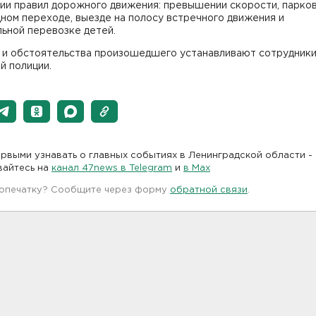
ии правил дорожного движения: превышении скорости, парков
ном переходе, выезде на полосу встречного движения и
ьной перевозке детей.
 и обстоятельства произошедшего устанавливают сотрудник
й полиции.
рвыми узнавать о главных событиях в Ленинградской области -
вайтесь на
канал 47news в Telegram
и
в Maх
 опечатку? Сообщите через форму
обратной связи
.