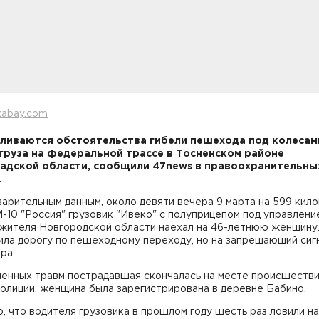
xabay.com
ливаются обстоятельства гибели пешехода под колесам
руза на федеральной трассе в Тосненском районе
адской области, сообщили 47news в правоохранительны
.
арительным данным, около девяти вечера 9 марта на 599 кил
-10 "Россия" грузовик "Ивеко" с полуприцепом под управлени
 жителя Новгородской области наехал на 46-летнюю женщину
ила дорогу по пешеходному переходу, но на запрещающий сиг
ра.
ченных травм пострадавшая скончалась на месте происшестви
олиции, женщина была зарегистрирована в деревне Бабино.
, что водителя грузовика в прошлом году шесть раз ловили на