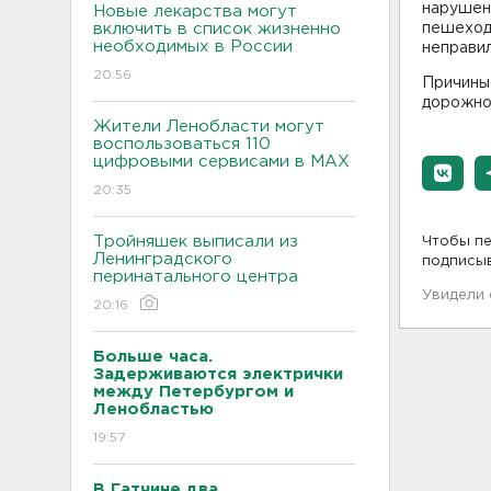
нарушен
Новые лекарства могут
включить в список жизненно
пешеход
необходимых в России
неправил
20:56
Причины
дорожно
Жители Ленобласти могут
воспользоваться 110
цифровыми сервисами в МАХ
20:35
Тройняшек выписали из
Чтобы пе
Ленинградского
подписы
перинатального центра
Увидели
20:16
Больше часа.
Задерживаются электрички
между Петербургом и
Ленобластью
19:57
В Гатчине два