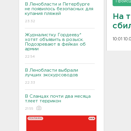
Проис
В Ленобласти и Петербурге
не появилось безопасных для
купания пляжей
На 
23:32
сби
Журналистку Гордееву*
10:01 10
хотят объявить в розыск.
Подозревают в фейках об
армии
22:54
В Ленобласти выбрали
лучших экскурсоводов
22:33
В Сланцах почти два месяца
тлеет террикон
21:55
РЕКЛАМА