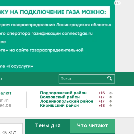
о
валют
Подпорожский район
+16
Волховский район
+17
81.41
Лодейнопольский район
+17
94.06
Киришский район
+18
Темы дня
Что читают
3171