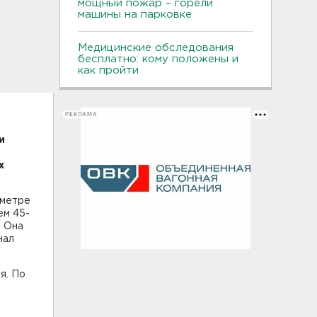
мощный пожар – горели
машины на парковке
Медицинские обследования
бесплатно: кому положены и
как пройти
РЕКЛАМА
и
х
ометре
ем 45-
. Она
нал
я. По