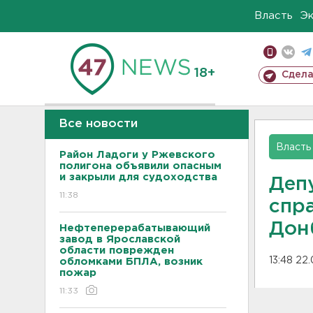
Власть
Э
18+
Сдела
Все новости
Власть
Район Ладоги у Ржевского
полигона объявили опасным
и закрыли для судоходства
Деп
11:38
спр
Дон
Нефтеперерабатывающий
завод в Ярославской
области поврежден
13:48 22
обломками БПЛА, возник
пожар
11:33