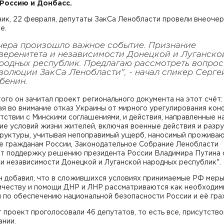
 Россию и Донбасс.
ник, 22 февраля, депутаты ЗакСа Ленобласти провели внеоче
е.
чера произошло важное событие. Признание
веренитета и независимости Донецкой и Луганско
родных республик. Предлагаю рассмотреть вопрос
золюции ЗакСа Ленобласти", - начал спикер Серге
бенин.
ого он зачитал проект регионального документа на этот счёт:
я во внимание отказ Украины от мирного урегулирования кон
тствии с Минскими соглашениями, и действия, направленные н
ие условий жизни жителей, включая военные действия и разр
руктуры, учитывая непоправимый ущерб, наносимый прожива
е гражданам России, Законодательное Собрание Ленобласти
т поддержку решению президента России Владимира Путина 
ии независимости Донецкой и Луганской народных республик"
н добавил, что в сложившихся условиях принимаемые РФ меры
ичеству и помощи ДНР и ЛНР рассматриваются как необходи
 по обеспечению национальной безопасности России и её гра
т проект проголосовали 46 депутатов, то есть все, присутств
ании.