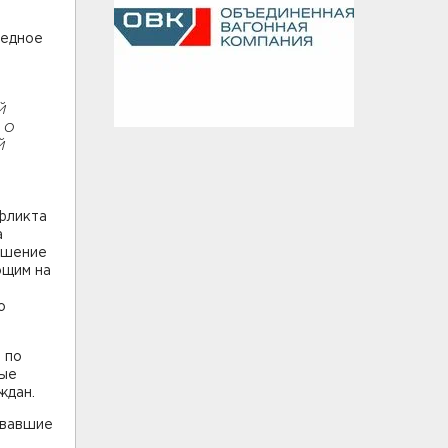
редное
й
 о
й
фликта
а
ушение
ющим на
о
.
 по
мые
ждан.
овавшие