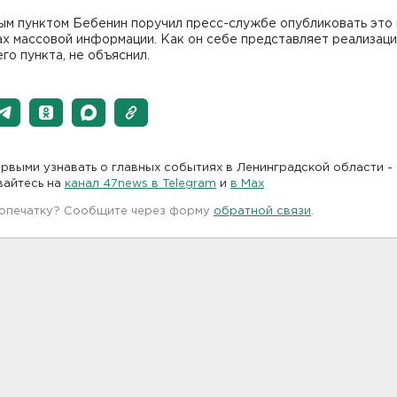
ым пунктом Бебенин поручил пресс-службе опубликовать это 
ах массовой информации. Как он себе представляет реализац
го пункта, не объяснил.
рвыми узнавать о главных событиях в Ленинградской области -
вайтесь на
канал 47news в Telegram
и
в Maх
 опечатку? Сообщите через форму
обратной связи
.