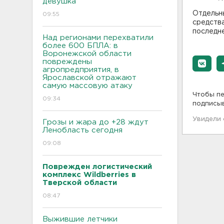
девушка
Отдельн
09:55
средств
последне
Над регионами перехватили
более 600 БПЛА: в
Воронежской области
повреждены
агропредприятия, в
Ярославской отражают
самую массовую атаку
Чтобы пе
09:34
подписы
Увидели
Грозы и жара до +28 ждут
Ленобласть сегодня
09:08
Поврежден логистический
комплекс Wildberries в
Тверской области
08:47
Выжившие летчики