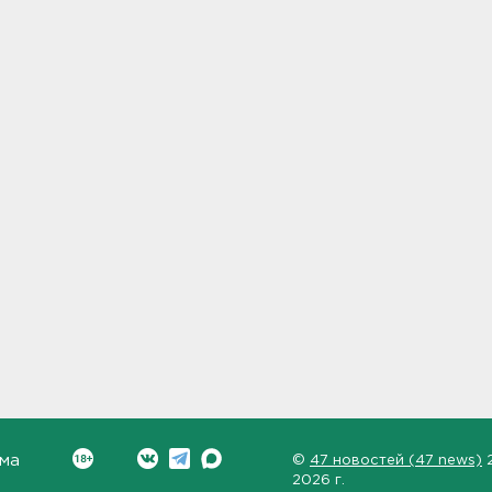
ма
©
47 новостей (47 news)
2026 г.