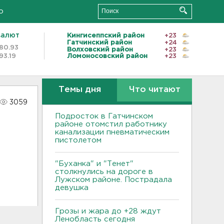
о
валют
Кингисеппский район
+23
Гатчинский район
+24
80.93
Волховский район
+23
93.19
Ломоносовский район
+23
Темы дня
Что читают
3059
Подросток в Гатчинском
районе отомстил работнику
канализации пневматическим
пистолетом
"Буханка" и "Тенет"
столкнулись на дороге в
Лужском районе. Пострадала
девушка
Грозы и жара до +28 ждут
Ленобласть сегодня