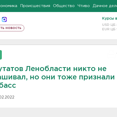
кономика
Происшествия
Общество
Чтиво
Дачное дел
Курсы 
USD ЦБ
ть новость
EUR ЦБ
утатов Ленобласти никто не
ашивал, но они тоже признали
басс
.02.2022