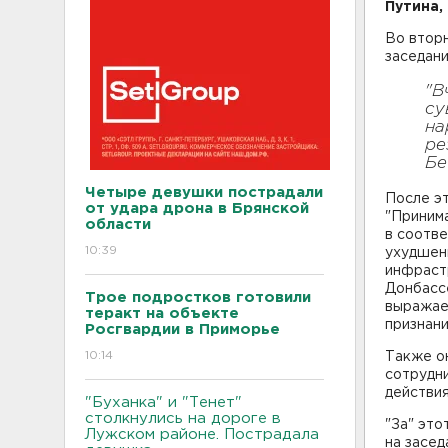
Путина,
Во втор
заседани
"В
су
на
ре
Бе
Четыре девушки пострадали
После эт
от удара дрона в Брянской
"Принима
области
в соотве
10:39
ухудшен
инфраст
Донбасс
Трое подростков готовили
выражае
теракт на объекте
признан
Росгвардии в Приморье
10:14
Также о
сотрудн
действия
"Буханка" и "Тенет"
столкнулись на дороге в
"За" это
Лужском районе. Пострадала
на засед