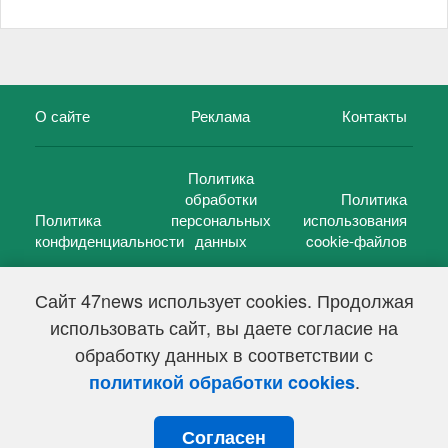
О сайте
Реклама
Контакты
Политика
обработки
Политика
Политика
персональных
использования
конфиденциальности
данных
cookie-файлов
Сайт 47news использует cookies. Продолжая
использовать сайт, вы даете согласие на
©
47 новостей (47 news)
2005 — 2026 г.
обработку данных в соответствии с
Свидетельство о регистрации СМИ Эл № ФС 77-39848, выдано
Федеральной службой по надзору в сфере связи,
.
политикой обработки cookies
информационных технологий и массовых коммуникаций
(Роскомнадзор) от 18 мая 2010г.
Согласен