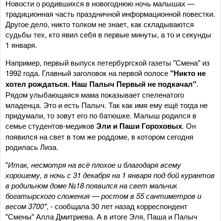
Новости о родившихся в новогоднюю ночь малышах —
традиционная часть праздничной информационной повестки.
Другое дело, никто толком не знает, как складываются
судьбы тех, кто явил себя в первые минуты, а то и секунды
1 января.
Например, первый выпуск петербургской газеты "Смена" из
1992 года. Главный заголовок на первой полосе
"Никто не
хотел рождаться. Наш Палыч Первый не подкачал"
.
Рядом улыбающаяся мама показывает спеленатого
младенца. Это и есть Палыч. Так как имя ему ещё тогда не
придумали, то зовут его по батюшке. Малыш родился в
семье студентов-медиков
Эли и Паши Гороховых
. Он
появился на свет в том же роддоме, в котором сегодня
родилась Лиза.
"
Итак, несмотря на всё плохое и благодаря всему
хорошему, в ночь с 31 декабря на 1 января под бой курантов
в родильном доме №18 появился на свет мальчик
богатырского сложения — ростом в 55 сантиметров и
весом 3700"
, - сообщала 30 лет назад корреспондент
"Смены" Алла Дмитриева. А в итоге Эля, Паша и Палыч