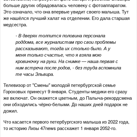
больше других обрадовалась человеку с фотоаппаратом.
Это означало, что она впервые увидит своего малыша. Тут
же нашёлся лучший халат на отделении. Его дала старшая
медсестра.
- В дверях толпится половина персонала
роддома, все журналистам про свои проблемы
рассказывают, тогда их столько было. А у
меня только счастье, что я взяла мою
кровиночку на руки. На снимке — наша первая с
ним встреча после родов, - без труда вспомнила
те часы Эльвира.
Телевизор от "Смены" молодой петербургской семье
Гороховых принесут 9 января. Студенты-медики его сразу
же включат. Он окажется цветным, до Палыча-рекордсмена
они обходились чёрно-белыми. До наших дней подарок не
дожил.
Что касается первого петербургского малыша из 2022 года,
то историю Лизы 47news расскажет 1 января 2052-го.