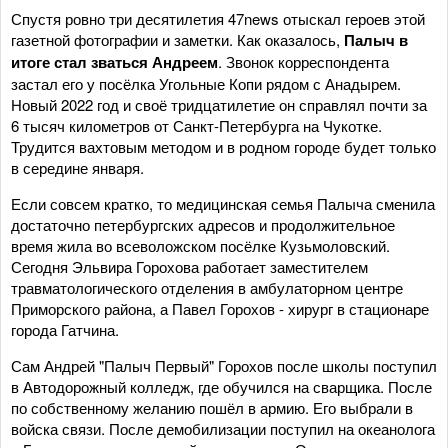
Спустя ровно три десятилетия 47news отыскал героев этой
газетной фотографии и заметки. Как оказалось,
Палыч в
итоге стал зваться Андреем
. Звонок корреспондента
застал его у посёлка Угольные Копи рядом с Анадырем.
Новый 2022 год и своё тридцатилетие он справлял почти за
6 тысяч километров от Санкт-Петербурга на Чукотке.
Трудится вахтовым методом и в родном городе будет только
в середине января.
Если совсем кратко, то медицинская семья Палыча сменила
достаточно петербургских адресов и продолжительное
время жила во всеволожском посёлке Кузьмоловский.
Сегодня Эльвира Горохова работает заместителем
травматологического отделения в амбулаторном центре
Приморского района, а Павел Горохов - хирург в стационаре
города Гатчина.
Сам Андрей "Палыч Первый" Горохов после школы поступил
в Автодорожный колледж, где обучился на сварщика. После
по собственному желанию пошёл в армию. Его выбрали в
войска связи. После демобилизации поступил на океанолога