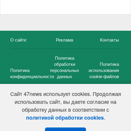
О сайте
Реклама
Контакты
Политика
обработки
Политика
Политика
персональных
использования
конфиденциальности
данных
cookie-файлов
Сайт 47news использует cookies. Продолжая
использовать сайт, вы даете согласие на
©
47 новостей (47 news)
2005 — 2026 г.
обработку данных в соответствии с
Свидетельство о регистрации СМИ Эл № ФС 77-39848, выдано
Федеральной службой по надзору в сфере связи,
.
политикой обработки cookies
информационных технологий и массовых коммуникаций
(Роскомнадзор) от 18 мая 2010г.