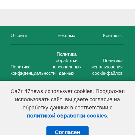
О сайте
Реклама
Контакты
Политика
обработки
Политика
Политика
персональных
использования
конфиденциальности
данных
cookie-файлов
Сайт 47news использует cookies. Продолжая
использовать сайт, вы даете согласие на
©
47 новостей (47 news)
2005 — 2026 г.
обработку данных в соответствии с
Свидетельство о регистрации СМИ Эл № ФС 77-39848, выдано
Федеральной службой по надзору в сфере связи,
.
политикой обработки cookies
информационных технологий и массовых коммуникаций
(Роскомнадзор) от 18 мая 2010г.
Согласен