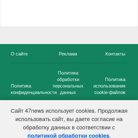
О сайте
Реклама
Контакты
Политика
обработки
Политика
Политика
персональных
использования
конфиденциальности
данных
cookie-файлов
Сайт 47news использует cookies. Продолжая
использовать сайт, вы даете согласие на
©
47 новостей (47 news)
2005 — 2026 г.
обработку данных в соответствии с
Свидетельство о регистрации СМИ Эл № ФС 77-39848, выдано
Федеральной службой по надзору в сфере связи,
.
политикой обработки cookies