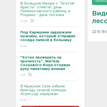
Проис
В Большой Ижоре с "Агатой
Кристи" отметят день
Ломоносовского района, в
Вид
Рощино - день поселка
лес
12:05
22:15 19.
Под Киришами задержали
мужчину, который отправил
соседа палкой в больницу
11:44
"Хотел проверить на
прочность". Житель
Соснового Бора оторвал
руку памятнику воинам
11:15
В Красном Селе избили
бригаду скорой помощи.
Агрессор задержан
11:04