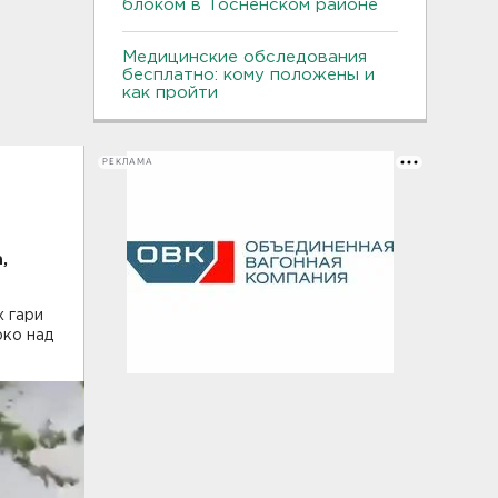
блоком в Тосненском районе
Медицинские обследования
бесплатно: кому положены и
как пройти
РЕКЛАМА
е
,
х гари
око над