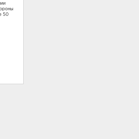
нии
бороны
е 50