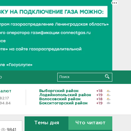
о
валют
Выборгский район
+18
Лодейнопольский район
+19
82.17
Волосовский район
+18
94.84
Бокситогорский район
+19
Темы дня
Что читают
9841