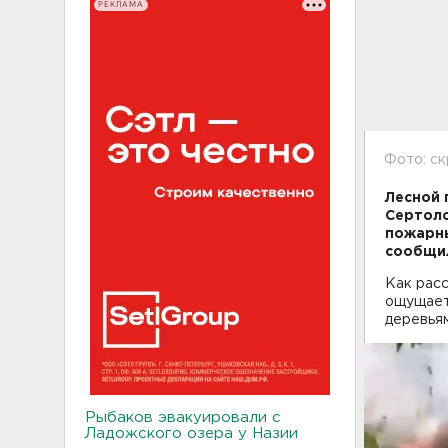
РЕКЛАМА
Фото: с
Лесной 
Сертоло
пожарны
сообщил
Как расс
ощущает
деревьям
Рыбаков эвакуировали с
Ладожского озера у Назии