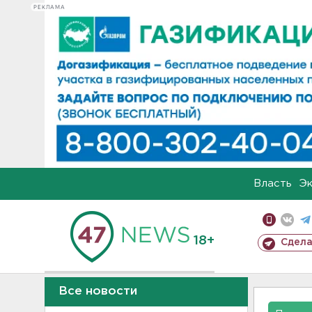
РЕКЛАМА
Власть
Э
18+
Сдела
Все новости