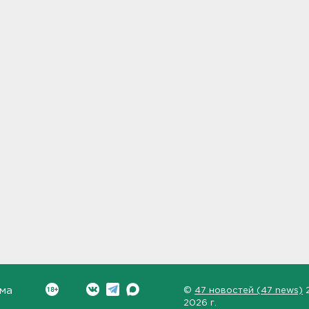
ма
©
47 новостей (47 news)
2026 г.