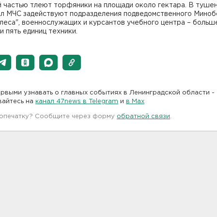
й частью тлеют торфяники на площади около гектара. В туше
ил МЧС задействуют подразделения подведомственного Мино
леса", военнослужащих и курсантов учебного центра – больш
и пять единиц техники.
рвыми узнавать о главных событиях в Ленинградской области -
вайтесь на
канал 47news в Telegram
и
в Maх
 опечатку? Сообщите через форму
обратной связи
.