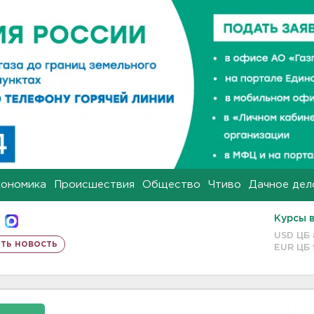
кономика
Происшествия
Общество
Чтиво
Дачное дел
Курсы 
USD ЦБ
ть новость
EUR ЦБ