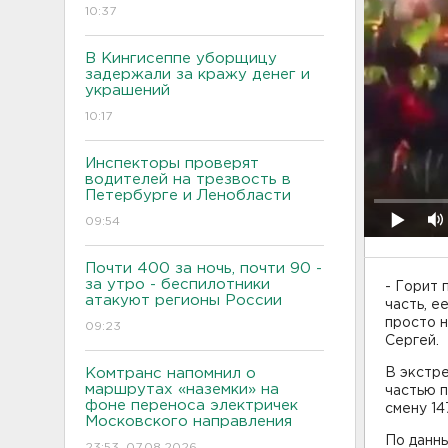
10:37
В Кингисеппе уборщицу
задержали за кражу денег и
украшений
10:17
Инспекторы проверят
водителей на трезвость в
Петербурге и Ленобласти
09:54
Почти 400 за ночь, почти 90 -
за утро - беспилотники
- Горит 
атакуют регионы России
часть, е
просто н
09:23
Сергей.
Комтранс напомнил о
В экстре
маршрутах «наземки» на
частью 
фоне переноса электричек
смену 14
Московского направления
По данны
23:53, 07.08.2026