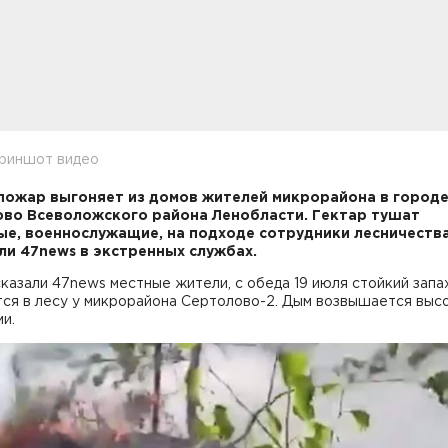
криншот видео
пожар выгоняет из домов жителей микрорайона в город
во Всеволожского района Ленобласти. Гектар тушат
е, военнослужащие, на подходе сотрудники лесничества
и 47news в экстренных службах.
казали 47news местные жители, с обеда 19 июля стойкий запа
ся в лесу у микрорайона Сертолово-2. Дым возвышается выс
и.