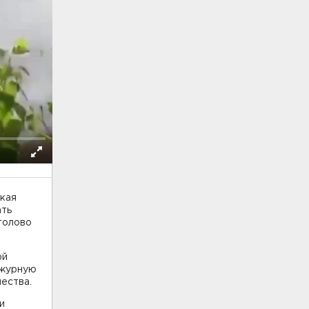
ская
ать
толово
ой
ежурную
ества.
и