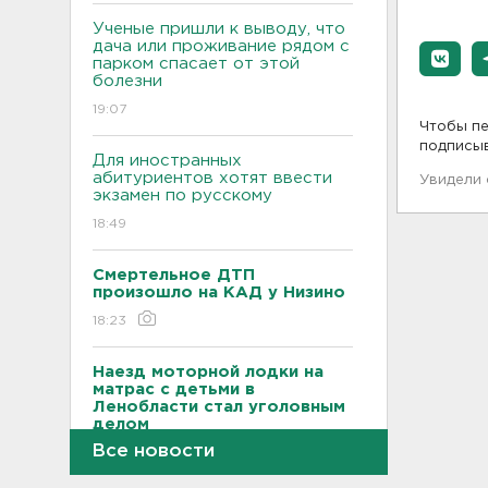
Ученые пришли к выводу, что
дача или проживание рядом с
парком спасает от этой
болезни
19:07
Чтобы пе
подписы
Для иностранных
абитуриентов хотят ввести
Увидели
экзамен по русскому
18:49
Смертельное ДТП
произошло на КАД у Низино
18:23
Наезд моторной лодки на
матрас с детьми в
Ленобласти стал уголовным
делом
Все новости
18:22