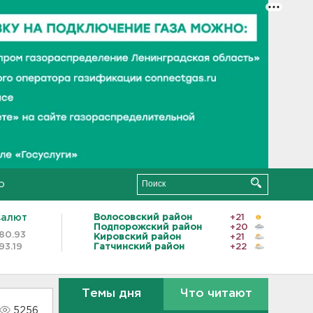
о
валют
Волосовский район
+21
Подпорожский район
+20
80.93
Кировский район
+21
93.19
Гатчинский район
+22
Темы дня
Что читают
5256