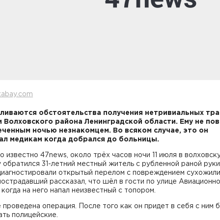
xabay.com
ливаются обстоятельства получения нетривиальных тр
 Волховского района Ленинградской области. Ему не по
еченным ночью незнакомцем. Во всяком случае, это он
ал медикам когда добрался до больницы.
о известно 47news, около трёх часов ночи 11 июля в волховск
 обратился 31-летний местный житель с рубленной раной руки
диагностировали открытый перелом с повреждением сухожили
острадавший рассказал, что шёл в гости по улице Авиационно
когда на него напал неизвестный с топором.
проведена операция. После того как он придет в себя с ним 
ть полицейские.