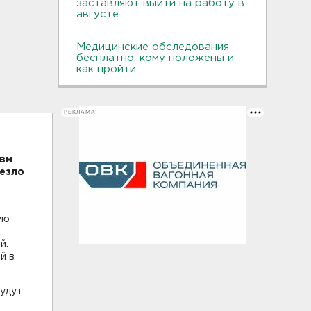
заставляют выйти на работу в
августе
Медицинские обследования
бесплатно: кому положены и
как пройти
РЕКЛАМА
авм
везло
ую
.
й.
й в
будут