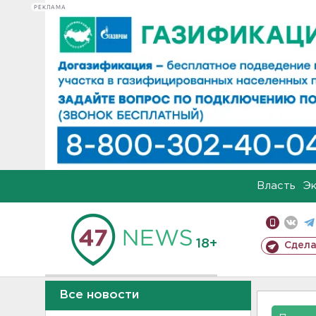
РЕКЛАМА
Власть
Э
18+
Сдела
Все новости