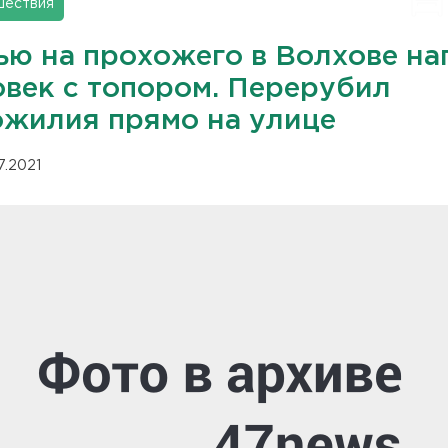
шествия
ью на прохожего в Волхове на
овек с топором. Перерубил
ожилия прямо на улице
07.2021