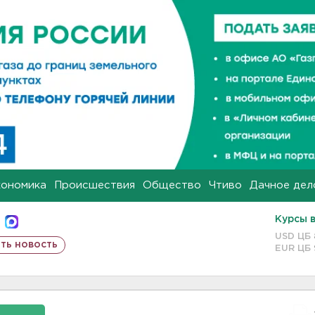
кономика
Происшествия
Общество
Чтиво
Дачное дел
Курсы 
USD ЦБ
ть новость
EUR ЦБ