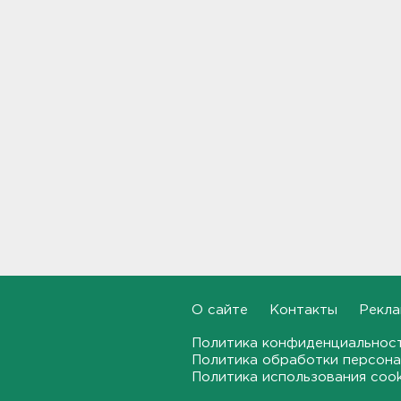
Фермеры в Ленобласти
смогут получить до 8 млн
рублей на развитие
хозяйства
18:07
На "Сортавалу" съехались
спасатели и дорожники.
Отрабатывали легенду о
крупном ДТП
17:50
В пятницу вузы публикуют
списки. Ленобласть подвела
итоги приемной
кампании-2026
17:36
О сайте
Контакты
Рекла
Руководителя ячейки
Политика конфиденциальнос
мормонов из Выборга
Политика обработки персона
задержали за
Политика использования coo
финансирование ФБК*