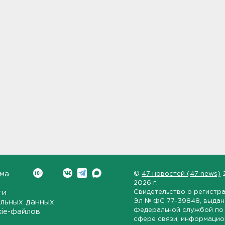
ма
©
47 новостей (47 news)
2026 г.
ти
Свидетельство о регистр
Эл № ФС 77-39848
, выда
льных данных
Федеральной службой по 
kie-файлов
сфере связи, информаци