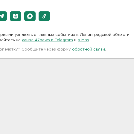
рвыми узнавать о главных событиях в Ленинградской области -
вайтесь на
канал 47news в Telegram
и
в Maх
 опечатку? Сообщите через форму
обратной связи
.