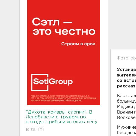
Фото: pi
Устанав
жителем
со встр
рассказ
Как стал
больницу
Медики 
"Духота, комары, слепни". В
Врачам п
Ленобласти с трудом, но
Волхове 
находят грибы и ягоды в лесу
Мужчине 
19:36
беседова