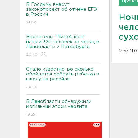
Проис
В Госдуму внесут
законопроект об отмене ЕГЭ
в России
Ноч
21:02
чел
сух
Волонтеры "ЛизаАлерт"
нашли 320 человек за месяц в
Ленобласти и Петербурге
13:53 11.
20:40
Стало известно, во сколько
обойдется собрать ребенка в
школу на ресейле
20:18
В Ленобласти обнаружили
могильник эпохи неолита
19:55
РЕКЛАМА