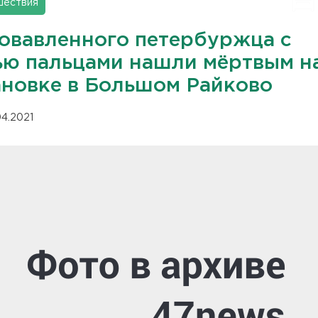
шествия
овавленного петербуржца с
ью пальцами нашли мёртвым н
ановке в Большом Райково
04.2021