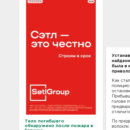
РЕКЛАМА
Устанав
найденн
была в 
приволо
Как стал
полицию 
останов
Прибывш
голове п
предвари
отличите
Тело погибшего
По предв
обнаружено после пожара в
волокли.