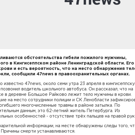
ливаются обстоятельства гибели пожилого мужчины,
ого в Кингисеппском районе Ленинградской области. Его
крови и есть вероятность, что на место обнаружения тел
кли, сообщили 47news в правоохранительных органах.
о известно 47news, около семи утра 23 апреля в кингисеппск
позвонил водитель школьного автобуса. Он рассказал, что на
ке в деревне Большое Райково лежит тело мужчины в крови.
ие на место сотрудники полиции и СК Ленобласти зафиксиро
огибшего многочисленные травмы в районе затылка. По
тельным данным, это 62-летний житель Петербурга. Из
льных особенностей - отсутствие трёх пальцев на правой рук
арительной информации, на месте обнаружены следы того, чт
 Причины смерти устанавливаются.