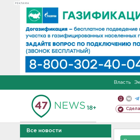
РЕКЛАМА
Власть
Э
18+
Сдела
Все новости