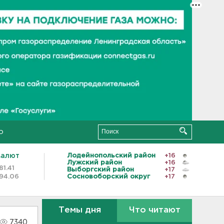
о
валют
Лодейнопольский район
+16
Лужский район
+16
81.41
Выборгский район
+17
94.06
Сосновоборский округ
+17
Темы дня
Что читают
7340