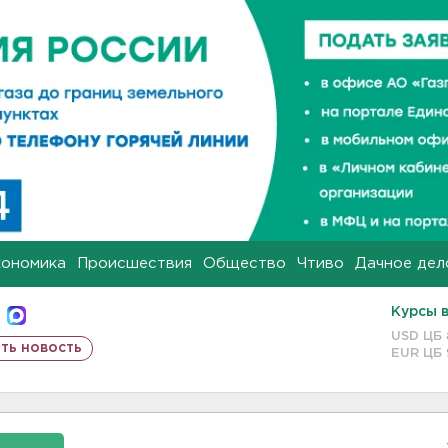
кономика
Происшествия
Общество
Чтиво
Дачное дел
Курсы 
USD ЦБ
ть новость
EUR ЦБ