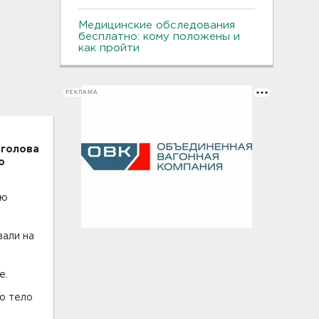
Медицинские обследования
бесплатно: кому положены и
как пройти
РЕКЛАМА
 голова
о
ую
вали на
е.
о тело