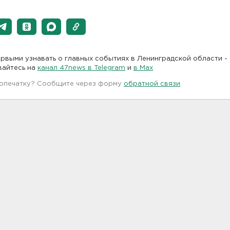
рвыми узнавать о главных событиях в Ленинградской области -
вайтесь на
канал 47news в Telegram
и
в Maх
 опечатку? Сообщите через форму
обратной связи
.