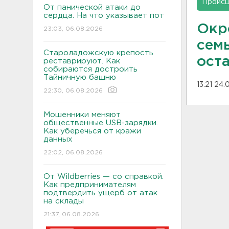
Проис
От панической атаки до
сердца. На что указывает пот
Окр
23:03, 06.08.2026
сем
Староладожскую крепость
ост
реставрируют. Как
собираются достроить
Тайничную башню
13:21 24.
22:30, 06.08.2026
Мошенники меняют
общественные USB-зарядки.
Как уберечься от кражи
данных
22:02, 06.08.2026
От Wildberries — со справкой.
Как предпринимателям
подтвердить ущерб от атак
на склады
21:37, 06.08.2026