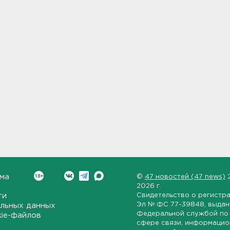
ма
©
47 новостей (47 news)
2026 г.
ти
Свидетельство о регистр
Эл № ФС 77-39848
, выда
льных данных
Федеральной службой по 
kie-файлов
сфере связи, информаци