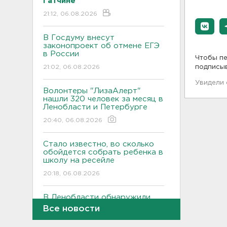
Гатчине
21:12, 06.08.2026
В Госдуму внесут
законопроект об отмене ЕГЭ
в России
Чтобы пе
21:02, 06.08.2026
подписы
Увидели
Волонтеры "ЛизаАлерт"
нашли 320 человек за месяц в
Ленобласти и Петербурге
20:40, 06.08.2026
Стало известно, во сколько
обойдется собрать ребенка в
школу на ресейле
20:18, 06.08.2026
В Ленобласти обнаружили
могильник эпохи неолита
Все новости
19:55, 06.08.2026