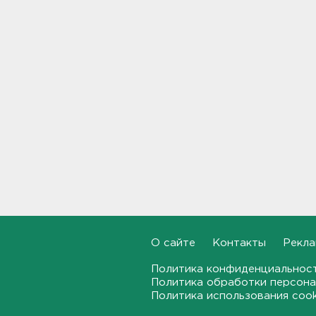
"Духота, комары, слепни". В
Ленобласти с трудом, но
находят грибы и ягоды в лесу
19:36, 06.08.2026
Ученые пришли к выводу, что
дача или проживание рядом с
парком спасает от этой
болезни
19:07, 06.08.2026
Для иностранных
абитуриентов хотят ввести
экзамен по русскому
18:49, 06.08.2026
О сайте
Контакты
Рекла
Смертельное ДТП
произошло на КАД у Низино
Политика конфиденциальнос
Политика обработки персона
18:23, 06.08.2026
Политика использования coo