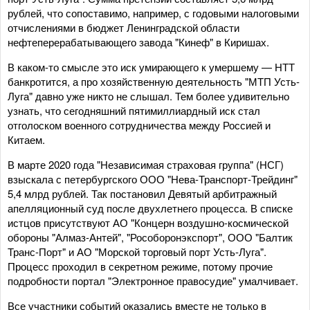
рублей, что сопоставимо, например, с годовыми налоговыми
отчислениями в бюджет Ленинградской области
нефтеперерабатывающего завода "Кинеф" в Киришах.
В каком-то смысле это иск умирающего к умершему — НТТ
банкротится, а про хозяйственную деятельность "МТП Усть-
Луга" давно уже никто не слышал. Тем более удивительно
узнать, что сегодняшний пятимиллиардный иск стал
отголоском военного сотрудничества между Россией и
Китаем.
В марте 2020 года "Независимая страховая группа" (НСГ)
взыскала с петербургского ООО "Нева-Транспорт-Трейдинг"
5,4 млрд рублей. Так постановил Девятый арбитражный
апелляционный суд после двухлетнего процесса. В списке
истцов присутствуют АО "Концерн воздушно-космической
обороны "Алмаз-Антей", "Рособоронэкспорт", ООО "Балтик
Транс-Порт" и АО "Морской торговый порт Усть-Луга".
Процесс проходил в секретном режиме, потому прочие
подробности портал "Электронное правосудие" умалчивает.
Все участники событий оказались вместе не только в