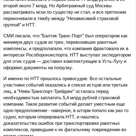
второй около 7 млрд. Но Арбитражный суд Москвы
рассматривать иски по существу не стал, и все претензии
перекочевали в тяжбу между "Независимой страховой
группой" и НТТ.
СМИ писали, что "Балтик Транс-Порт" был оператором как
минимум двух судов из трех, перевозивших ракетные
комплексы, и предполагали, что компания фрахтовала их в
интересах Рособоронэкспорта. НТТ выступал экспедитором
для этих судов — доставил комплектующие в Усть-Лугу и
оформил документы на погрузку.
И именно по НТТ прошлось правосудие. Все остальные
участники событий оказались в списке истцов или третьих
лиц, а "Нева-Транспорт-Трейдинг" осталась перед
необходимостью заплатить 5,4 млрд рублей страховой
компании. Такое развитие событий делает уместным еще
одно предположение - наверное, в шторм попало как раз то
судно, которым оперировала НТТ, и нашлись
доказательства ошибок при транспортировке ракетных
комплексов, приведшие к их фатальному повреждению во
время шторма.