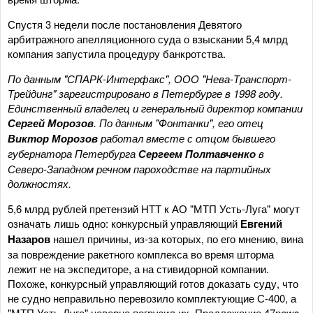
Спустя 3 недели после постановления Девятого
арбитражного апелляционного суда о взыскании 5,4 млрд
компания запустила процедуру банкротства.
По данным "СПАРК-Интерфакс", ООО "Нева-Транспорт-
Трейдинг" зарегистрировано в Петербурге в 1998 году.
Единственный владелец и генеральный директор компании
Сергей Морозов
. По данным "Фонтанки", его отец
Виктор Морозов
работал вместе с отцом бывшего
губернатора Петербурга
Сергеем Полтавченко
в
Северо-Западном речном пароходстве на партийных
должностях.
5,6 млрд рублей претензий НТТ к АО "МТП Усть-Луга" могут
означать лишь одно: конкурсный управляющий
Евгений
Назаров
нашел причины, из-за которых, по его мнению, вина
за повреждение ракетного комплекса во время шторма
лежит не на экспедиторе, а на стивидорной компании.
Похоже, конкурсный управляющий готов доказать суду, что
не судно неправильно перевозило комплектующие С-400, а
"МТП Усть-Луга" неверно погрузил их. Предложение 47news