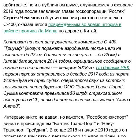
арбитраже, но и в публичном шуме, случившемся в феврале
2019 года после заявления главы госкорпорации "Ростех"
Сергея Чемезова
об уничтожении ракетного комплекса
С-400, оказавшегося
поврежденным во время шторма в
районе пролива Ла-Манш
по дороге в Китай.
Контракт на поставку ракетных комплексов С-400
"Триумф" (могут поражать аэродинамические цели на
высотах до 27 км, баллистические цели — до 25 км) в
Китай датируется 2014 годом, официальное сообщение о
начале его исполнения — январем 2018-го.
По данным РБК
,
первая партия отправилась в декабре 2017 года из порта
Усть-Луга на трех судах, оператором двух из которых
называлось петербургское ООО "Балтик Транс-Порт".
Сумма контракта превышала $3 млрд, страховщиком
выступила НСГ, чьим давним клиентом называют "Алмаз-
Антей".
Интервью никто не давал, но кажется, "Рособоронэкспорт"
винил в происшедшем "Балтик Транс-Порт" и "Неву-
Транспорт-Трейдинг". В конце 2018 и начале 2019 годов он
попытался взыскать с первой около 11 млрд рублей, а со