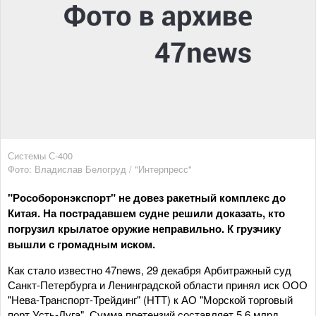
Системы С-400
Фото: Владислав Белогруд / "Интерпресс"
"Рособоронэкспорт" не довез ракетный комплекс до
Китая. На пострадавшем судне решили доказать, кто
погрузил крылатое оружие неправильно. К грузчику
вышли с громадным иском.
Как стало известно 47news, 29 декабря Арбитражный суд
Санкт-Петербурга и Ленинградской области принял иск ООО
"Нева-Транспорт-Трейдинг" (НТТ) к АО "Морской торговый
порт Усть-Луга". Сумма претензий составляет 5,6 млрд