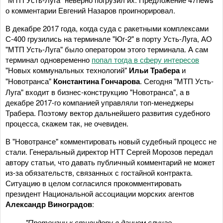
о комментарии Евгений Назаров проигнорировал.
В декабре 2017 года, когда суда с ракетными комплексами
С-400 грузились на терминале "Юг-2" в порту Усть-Луга, АО
"МТП Усть-Луга" было оператором этого терминала. А сам
терминал одновременно
попал тогда в сферу интересов
"Новых коммунальных технологий"
Ильи Трабера
и
"Новотранса"
Константина Гончарова
. Сегодня "МТП Усть-
Луга" входит в бизнес-конструкцию "Новотранса", а в
декабре 2017-го компанией управляли топ-менеджеры
Трабера. Поэтому вектор дальнейшего развития судебного
процесса, скажем так, не очевиден.
В "Новотрансе" комментировать новый судебный процесс не
стали. Генеральный директор НТТ Сергей Морозов передал
автору статьи, что давать публичный комментарий не может
из-за обязательств, связанных с гостайной контракта.
Ситуацию в целом согласился прокомментировать
президент Национальной ассоциации морских агентов
Александр Виноградов
:
"Претензии к стивидору в данном случае