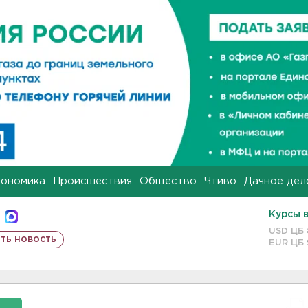
кономика
Происшествия
Общество
Чтиво
Дачное дел
Курсы 
USD ЦБ
ть новость
EUR ЦБ