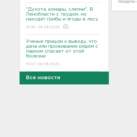
Увидели
"Духота, комары, слепни". В
Ленобласти с трудом, но
находят грибы и ягоды в лесу
19:36, 06.08.2026
Ученые пришли к выводу, что
дача или проживание рядом с
парком спасает от этой
болезни
19:07, 06.08.2026
Все новости
Для иностранных
абитуриентов хотят ввести
экзамен по русскому
18:49, 06.08.2026
Смертельное ДТП
произошло на КАД у Низино
18:23, 06.08.2026