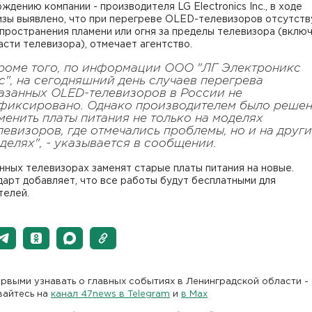
ждению компании - производителя LG Electronics Inc., в ходе
изы выявлено, что при перегреве OLED-телевизоров отсутств
пространения пламени или огня за пределы телевизора (вклю
асти телевизора), отмечает агентство.
роме того, по информации ООО "ЛГ Электроникс
с", на сегодняшний день случаев перегрева
азанных OLED-телевизоров в России не
фиксировано. Однако производителем было реше
менить платы питания не только на моделях
левизоров, где отмечались проблемы, но и на друг
делях", - указывается в сообщении.
нных телевизорах заменят старые платы питания на новые.
арт добавляет, что все работы будут бесплатными для
телей.
рвыми узнавать о главных событиях в Ленинградской области -
вайтесь на
канал 47news в Telegram
и
в Maх