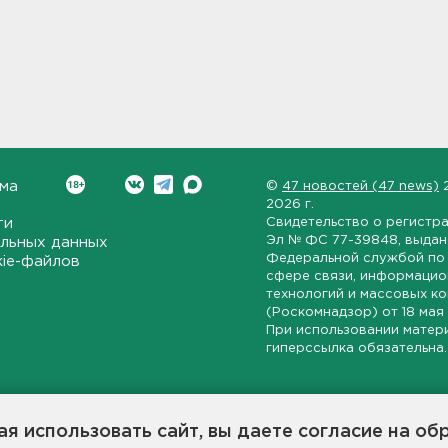
ма
©
47 новостей (47 news)
2026 г.
ти
Свидетельство о регистр
Эл № ФС 77-39848
, выда
льных данных
Федеральной службой по 
kie-файлов
сфере связи, информаци
технологий и массовых к
(Роскомнадзор) от
18 мая
При использовании матер
гиперссылка обязательна.
ет-издание, направленное на всестороннее освещение политиче
ской области, экономической и инвестиционной активности в ре
я использовать сайт, вы даете согласие на об
7 новостей» станет популярной и конструктивной площадкой дл