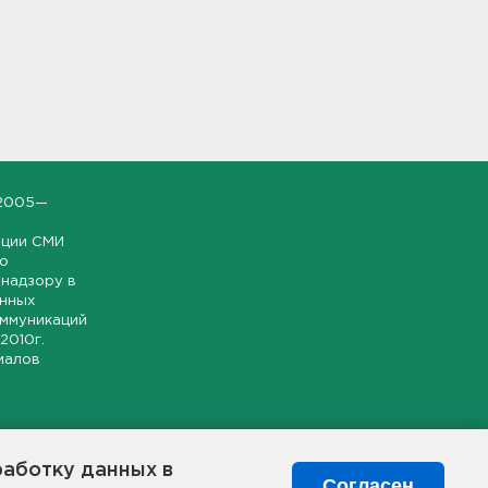
2005—
ации СМИ
но
надзору в
онных
оммуникаций
 2010г.
иалов
ской и
гионе.
работку данных в
я свободного
Согласен