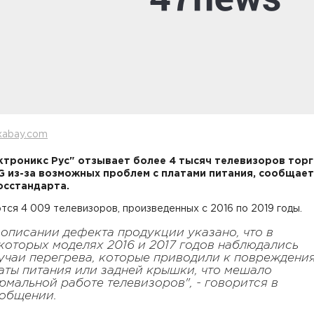
xabay.com
ктроникс Рус" отзывает более 4 тысяч телевизоров тор
G из-за возможных проблем с платами питания, сообщает
сстандарта.
ся 4 009 телевизоров, произведенных с 2016 по 2019 годы.
 описании дефекта продукции указано, что в
которых моделях 2016 и 2017 годов наблюдались
учаи перегрева, которые приводили к повреждени
аты питания или задней крышки, что мешало
рмальной работе телевизоров", - говорится в
общении.