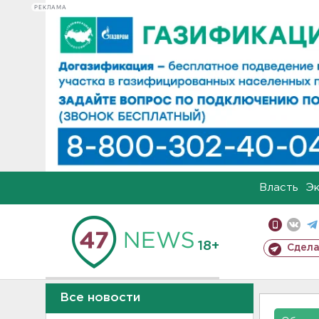
РЕКЛАМА
Власть
Э
18+
Сдела
Все новости