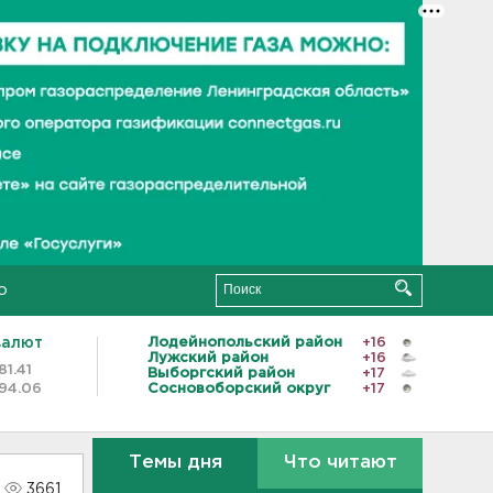
о
валют
Лодейнопольский район
+16
Лужский район
+16
81.41
Выборгский район
+17
94.06
Сосновоборский округ
+17
Темы дня
Что читают
3661