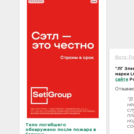
РЕКЛАМА
Фото: Pi
"ЛГ Эле
марки L
сайте
Ро
Отзывают
"В
не
сл
пл
но
Тело погибшего
со
обнаружено после пожара в