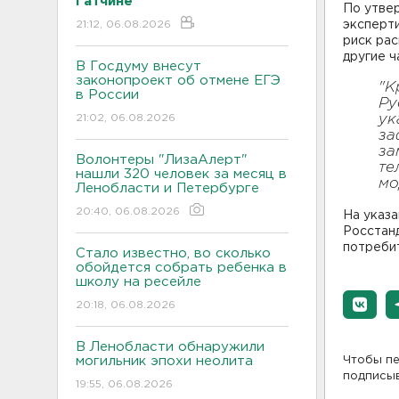
Гатчине
По утвер
21:12, 06.08.2026
эксперт
риск рас
другие ч
В Госдуму внесут
законопроект об отмене ЕГЭ
"К
в России
Ру
21:02, 06.08.2026
ук
за
за
Волонтеры "ЛизаАлерт"
те
нашли 320 человек за месяц в
мо
Ленобласти и Петербурге
20:40, 06.08.2026
На указа
Росстанд
потреби
Стало известно, во сколько
обойдется собрать ребенка в
школу на ресейле
20:18, 06.08.2026
В Ленобласти обнаружили
могильник эпохи неолита
Чтобы пе
подписы
19:55, 06.08.2026