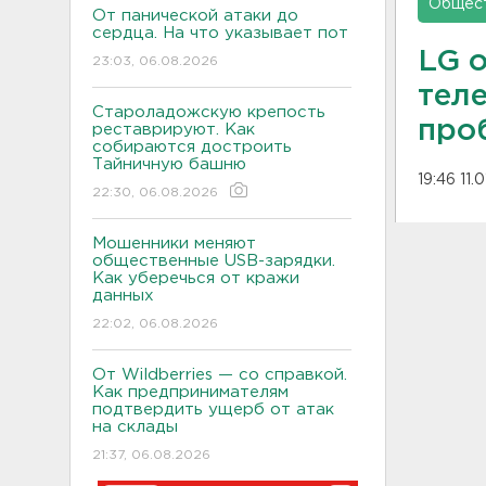
Общес
От панической атаки до
сердца. На что указывает пот
LG о
23:03, 06.08.2026
тел
Староладожскую крепость
про
реставрируют. Как
собираются достроить
Тайничную башню
19:46 11.
22:30, 06.08.2026
Мошенники меняют
общественные USB-зарядки.
Как уберечься от кражи
данных
22:02, 06.08.2026
От Wildberries — со справкой.
Как предпринимателям
подтвердить ущерб от атак
на склады
21:37, 06.08.2026