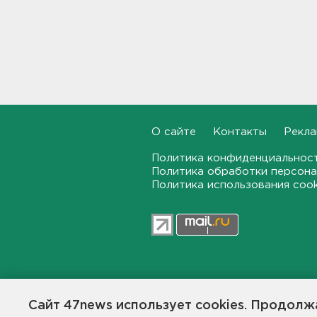
Наезд моторной лодки на
матрас с детьми в
Ленобласти стал уголовным
делом
18:22, 06.08.2026
Фермеры в Ленобласти
смогут получить до 8 млн
рублей на развитие
хозяйства
О сайте
Контакты
Рекла
18:07, 06.08.2026
Политика конфиденциальнос
Политика обработки персона
На "Сортавалу" съехались
спасатели и дорожники.
Политика использования coo
Отрабатывали легенду о
крупном ДТП
17:50, 06.08.2026
В пятницу вузы публикуют
списки. Ленобласть подвела
итоги приемной
47news.ru — независимое интерн
кампании-2026
общественной жизни в Ленинград
Сайт 47news использует cookies. Продолжа
17:36, 06.08.2026
Создатели рассчитывают, что «4