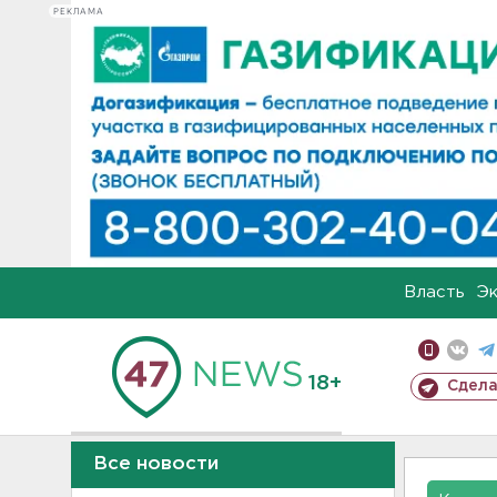
РЕКЛАМА
Власть
Э
18+
Сдела
Все новости