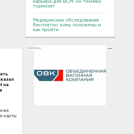
карьера для ВСМ, но технику
тормозят
Медицинские обследования
бесплатно: кому положены и
как пройти
РЕКЛАМА
тать
сказал
И на
а
акже
я карты