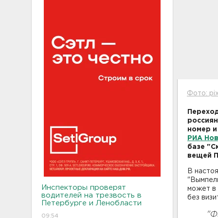
Фото: pi
Переход
россиян
номер и
РИА Но
базе "С
вещей 
В настоя
"Вымпелк
Инспекторы проверят
может в
водителей на трезвость в
без визи
Петербурге и Ленобласти
"Ф
09:54