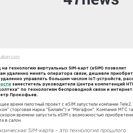
xabay.com
 на технологию виртуальных SIM-карт (eSIM) позволит
ам удаленно менять оператора связи, дешевле приобре
 удаленно управлять большим числом IoT-устройств, рас
вости
заместитель руководителя Центра компетенций НТ
колтеха" по технологиям беспроводной связи и интернет
Петр Прокофьев.
щее время пилотный проект с eSIM запустили компании Tele2,
ом" (торговая марка "Билайн") и "Мегафон". Компания МТС т
 скором времени запустить eSIM с возможностью приобретени
та в салон.
изическая SIM-карта – это технология прошлого