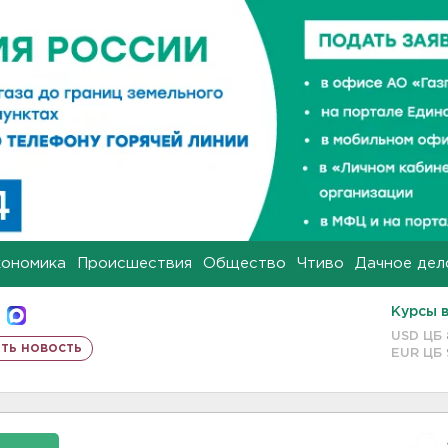
кономика
Происшествия
Общество
Чтиво
Дачное дел
Курсы 
USD ЦБ
ть новость
EUR ЦБ