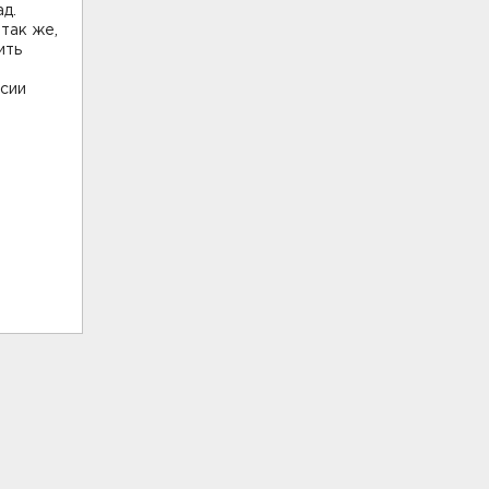
д.
так же,
ить
ссии