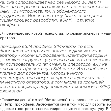
ка, она сопровождает нас без малого 30 лет. И
йчас она серьезно ограничивает возможности как
мных" IoT-устройств, так и абонентского
орудования. Именно поэтому был в свое время
пущен процесс разработки eSIM", - отметил
окофьев.
й преимущество новой технологии, по словам эксперта, - уда
ератора.
 помощью eSIM профиль SIM-карты, то есть
формацию, которая позволяет подключиться к
ератору - ключи шифрования, идентификаторы и
д., - можно загружать удаленно и менять по желанию
ли пользователь хочет сменить оператора, ему не
жно менять физическую SIM-карту. Это наиболее
туально для абонентов, которые много
тешествуют: они могут на время подключиться к
ти местного оператора, в том числе за границей
сли этот оператор поддерживает технологию eSIM)"
пояснил он.
и "ложечка дегтя" в этой "бочке меда" технологических преим
л Петр Прокофьев. Заключается она в том, что для работы e
р должен построить специализированную инфраструктуру. В 