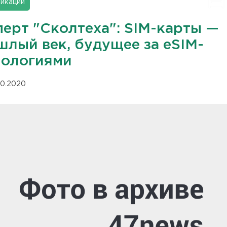
икации
перт "Сколтеха": SIM-карты —
шлый век, будущее за eSIM-
нологиями
.10.2020