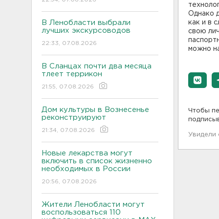
технолог
Однако д
В Ленобласти выбрали
как и в 
лучших экскурсоводов
свою лич
паспортн
22:33, 07.08.2026
можно на
В Сланцах почти два месяца
тлеет террикон
21:55, 07.08.2026
Дом культуры в Вознесенье
Чтобы пе
реконструируют
подписы
21:34, 07.08.2026
Увидели
Новые лекарства могут
включить в список жизненно
необходимых в России
20:56, 07.08.2026
Жители Ленобласти могут
воспользоваться 110