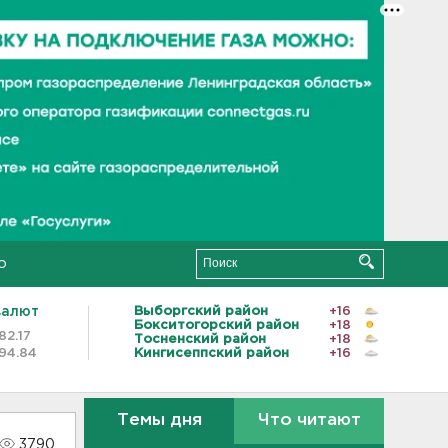
о
валют
Выборгский район
+16
Бокситогорский район
+18
82.17
Тосненский район
+18
94.84
Кингисеппский район
+16
Темы дня
Что читают
3790