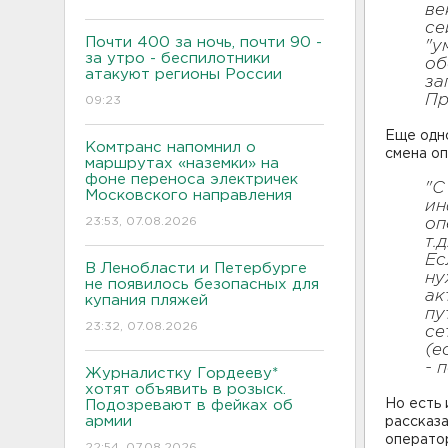
ве
се
Почти 400 за ночь, почти 90 -
"у
за утро - беспилотники
об
атакуют регионы России
за
Пр
09:23
Еще одно
Комтранс напомнил о
смена оп
маршрутах «наземки» на
фоне переноса электричек
"С
Московского направления
ин
23:53, 07.08.2026
оп
т.
Ес
В Ленобласти и Петербурге
ну
не появилось безопасных для
ак
купания пляжей
пу
23:32, 07.08.2026
се
(е
- 
Журналистку Гордееву*
хотят объявить в розыск.
Но есть 
Подозревают в фейках об
армии
рассказа
операто
22:54, 07.08.2026