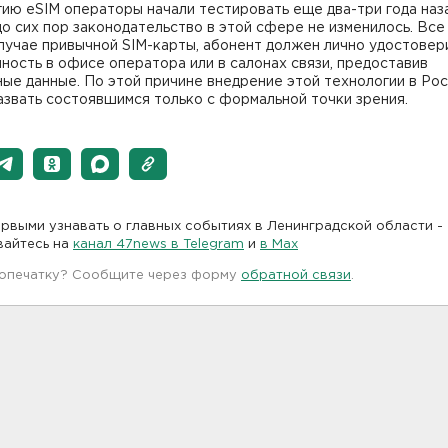
ию eSIM операторы начали тестировать еще два-три года наза
о сих пор законодательство в этой сфере не изменилось. Все 
случае привычной SIM-карты, абонент должен лично удостовер
ность в офисе оператора или в салонах связи, предоставив
ые данные. По этой причине внедрение этой технологии в Ро
звать состоявшимся только с формальной точки зрения.
рвыми узнавать о главных событиях в Ленинградской области -
вайтесь на
канал 47news в Telegram
и
в Maх
 опечатку? Сообщите через форму
обратной связи
.