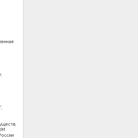
ленная
.
,
уществ,
SIM
России