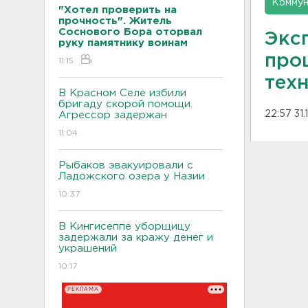
Коммун
"Хотел проверить на
прочность". Житель
Соснового Бора оторвал
Экс
руку памятнику воинам
про
11:15
тех
В Красном Селе избили
бригаду скорой помощи.
22:57 31
Агрессор задержан
11:04
Рыбаков эвакуировали с
Ладожского озера у Назии
10:37
В Кингисеппе уборщицу
задержали за кражу денег и
украшений
10:17
РЕКЛАМА