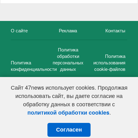
О сайте
Реклама
Контакты
Политика
обработки
Политика
Политика
персональных
использования
конфиденциальности
данных
cookie-файлов
Сайт 47news использует cookies. Продолжая
использовать сайт, вы даете согласие на
©
47 новостей (47 news)
2005 — 2026 г.
обработку данных в соответствии с
Свидетельство о регистрации СМИ Эл № ФС 77-39848, выдано
Федеральной службой по надзору в сфере связи,
.
политикой обработки cookies
информационных технологий и массовых коммуникаций
(Роскомнадзор) от 18 мая 2010г.
Согласен